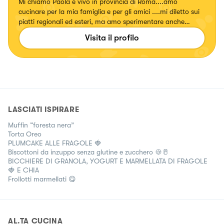
Mi chiamo Paola e vivo in provincia di Roma....amo
cucinare per la mia famiglia e per gli amici ....mi diletto sui
piatti regionali ed esteri, ma amo sperimentare anche
ricette con erbe e fiori, confetture e liquori. Seguitemi!!!!
Visita il profilo
Su... #fattierifattiamodomio
LASCIATI ISPIRARE
Muffin “foresta nera”
Torta Oreo
PLUMCAKE ALLE FRAGOLE 🍓
Biscottoni da inzuppo senza glutine e zucchero 🍪🥛
BICCHIERE DI GRANOLA, YOGURT E MARMELLATA DI FRAGOLE
🍓 E CHIA
Frollotti marmellati 😋
AL.TA CUCINA