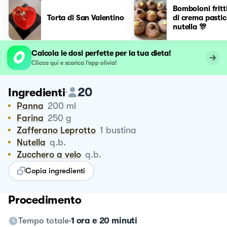
Bomboloni fritti
Torta di San Valentino
di crema pastic
nutella 🎊
Calcola le dosi perfette per la tua dieta!
Clicca qui e scarica l’app olivia!
20
Ingredienti
Panna
200
ml
Farina
250
g
Zafferano Leprotto
1
bustina
Nutella
q.b.
Zucchero a velo
q.b.
Copia ingredienti
Procedimento
Tempo totale
1 ora e 20 minuti