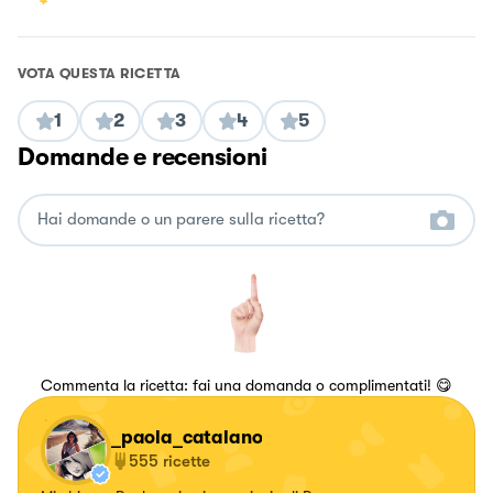
VOTA QUESTA RICETTA
1
2
3
4
5
Domande e recensioni
Commenta la ricetta: fai una domanda o complimentati! 😋
_paola_catalano
555
ricette