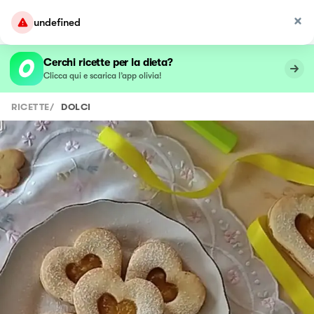
undefined
Cerchi ricette per la dieta?
Clicca qui e scarica l’app olivia!
RICETTE
/
DOLCI