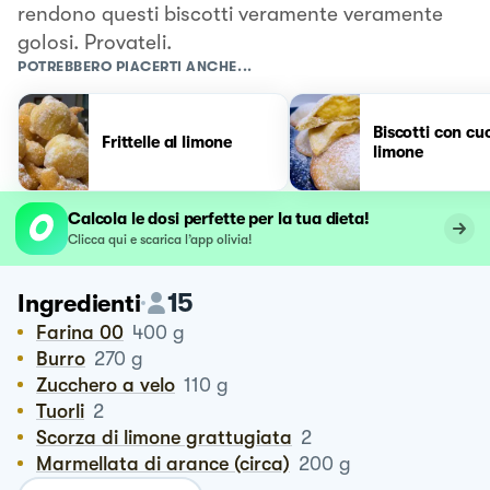
rendono questi biscotti veramente veramente
golosi. Provateli.
POTREBBERO PIACERTI ANCHE...
Biscotti con cu
Frittelle al limone
limone
Calcola le dosi perfette per la tua dieta!
Clicca qui e scarica l’app olivia!
15
Ingredienti
Farina 00
400
g
Burro
270
g
Zucchero a velo
110
g
Tuorli
2
Scorza di limone grattugiata
2
Marmellata di arance (circa)
200
g