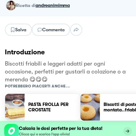
ricetta
di
andreanimimma
Salva
Commenta
Introduzione
Biscotti friabili e leggeri adatti per ogni
occasione, perfetti per gustarli a colazione o a
merenda 😋😋😋
POTREBBERO PIACERTI ANCHE...
PASTA FROLLA PER
Biscotti di past
CROSTATE
montata..friabil
Calcola le dosi perfette per la tua dieta!
Clicca qui e scarica l’app olivia!