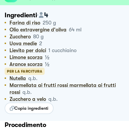
4
Ingredienti
Farina di riso
250
g
Olio extravergine d'oliva
64
ml
Zucchero
80
g
Uova medie
2
Lievito per dolci
1
cucchiaino
½
Limone scorza
½
Arance scorza
PER LA FARCITURA
Nutella
q.b.
Marmellata ai frutti rossi marmellata ai frutti
rossi
q.b.
Zucchero a velo
q.b.
Copia ingredienti
Procedimento