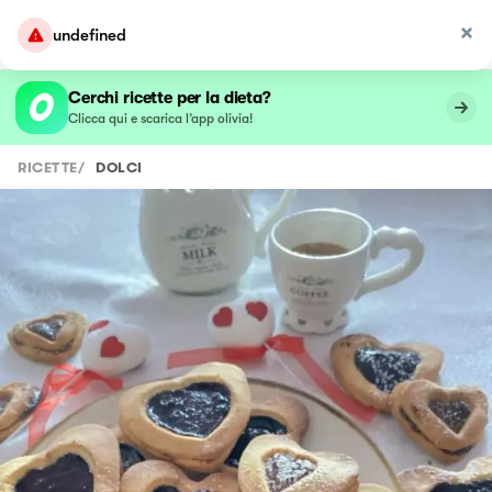
undefined
Cerchi ricette per la dieta?
Clicca qui e scarica l’app olivia!
RICETTE
/
DOLCI