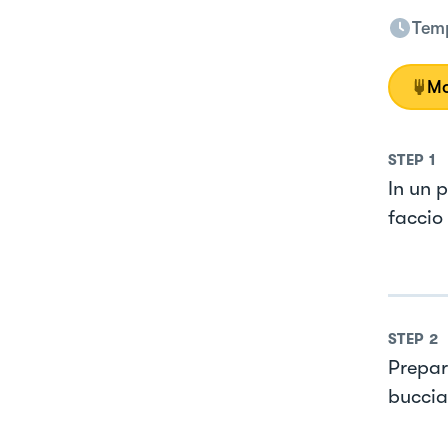
Temp
Mo
STEP
1
In un 
faccio
STEP
2
Preparo
buccia