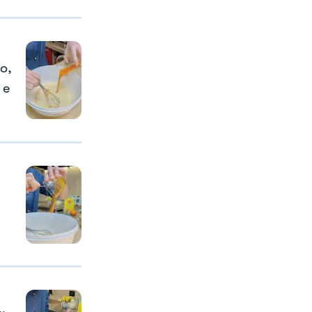
o,
 e