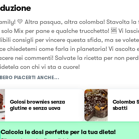
oduzione
amily! 💛 Altra pasqua, altra colomba! Stavolta la
 solo Mix per pane e qualche trucchetto! 🆘 Vi lasci
bili consigli per vincere questa sfida, ma se volete
ce chiedetemi come farla in planetaria! Vi ascolto 
acere nei commenti! Salvate la ricetta per non perd
detela con chi vi sta a cuore!
BERO PIACERTI ANCHE...
Golosi brownies senza
Colomba S
glutine e senza uova
sbatti
Calcola le dosi perfette per la tua dieta!