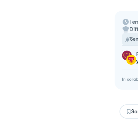
Tem
Dif
Sen
In colla
Sa