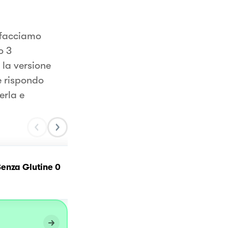
 facciamo
o 3
 la versione
e rispondo
erla e
enza Glutine 0
Dolci delizie al limone
senza glutine