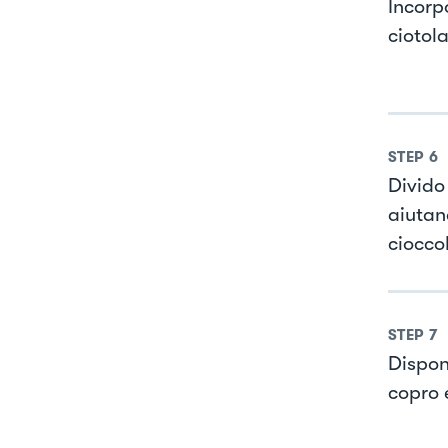
Incorp
ciotola
STEP
6
Divido 
aiutan
cioccol
STEP
7
Dispon
copro e