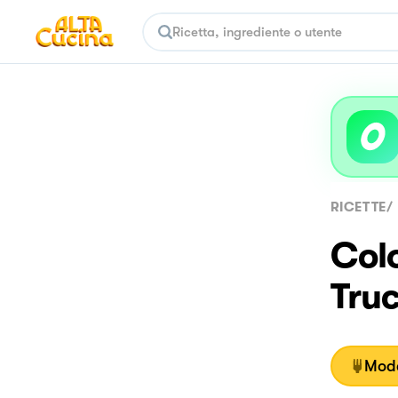
RICETTE
/
Col
Truc
Moda