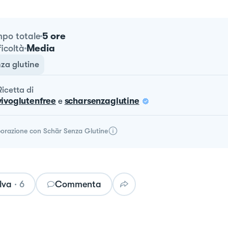
5 ore
po totale
Media
ficoltà
za glutine
ricetta
di
vivoglutenfree
e
scharsenzaglutine
borazione con
Schär Senza Glutine
lva
·
6
Commenta