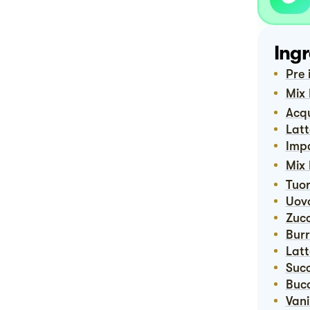
Ingr
Pre
Mi
Ac
Lat
Imp
Mi
Tuor
Uov
Zuc
Bur
Lat
Suc
Buc
Van