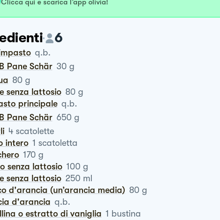
Clicca qui e scarica l’app olivia!
edienti
6
 impasto
q.b.
x B Pane Schär
30
g
qua
80
g
te senza lattosio
80
g
asto principale
q.b.
x B Pane Schär
650
g
li
4
scatolette
o intero
1
scatoletta
chero
170
g
ro senza lattosio
100
g
te senza lattosio
250
ml
co d'arancia (un’arancia media)
80
g
cia d'arancia
q.b.
illina o estratto di vaniglia
1
bustina