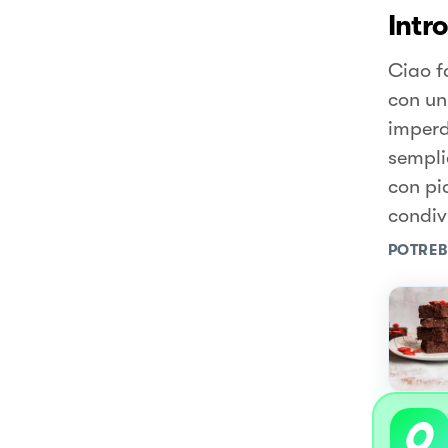
Intr
Ciao f
con un
imperdi
sempli
con pi
condivi
POTREB