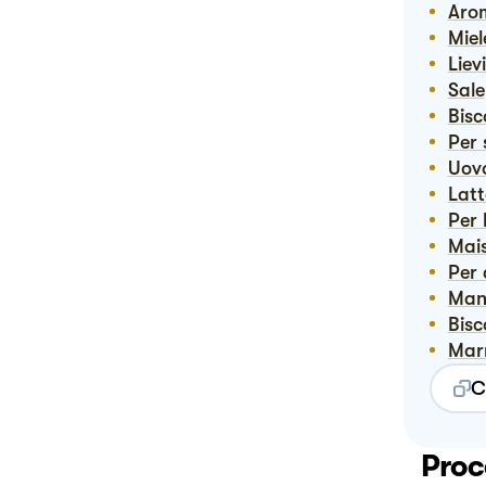
Ar
Mie
Lie
Sale
Bis
Per
Uov
Lat
Per
Ma
Per
Ma
Bis
Ma
C
Proc