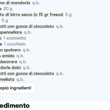
oma di mandorla
q.b.
le
20
g
vito di birra secco (o 15 gr fresco)
5
g
5
g
cotti con gocce di cioccolato
q.b.
 spennellare
q.b.
o
1
scatoletta
te
1
cucchiaio
 lo spolvero
q.b.
is amido
q.b.
 decorare
q.b.
ndorle dolci
q.b.
cotti con gocce di cioccolato
q.b.
rmellata
q.b.
opia ingredienti
edimento