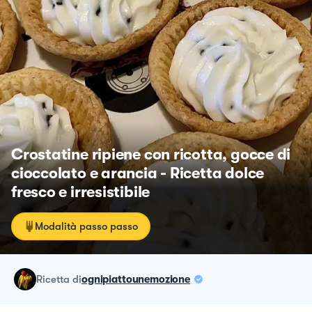
Crostatine ripiene con ricotta, gocce di
cioccolato e arancia - Ricetta dolce
fresco e irresistibile
Modalità passo passo
ricetta
di
ognipiattounemozione