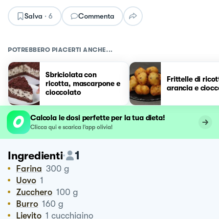
Salva
·
6
Commenta
POTREBBERO PIACERTI ANCHE...
Sbriciolata con
Frittelle di rico
ricotta, mascarpone e
arancia e ciocc
cioccolato
Calcola le dosi perfette per la tua dieta!
Clicca qui e scarica l’app olivia!
1
Ingredienti
Farina
300
g
Uovo
1
Zucchero
100
g
Burro
160
g
Lievito
1
cucchiaino