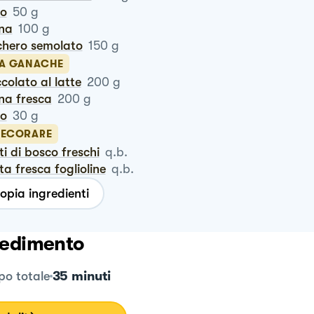
ro
50
g
ina
100
g
chero semolato
150
g
LA GANACHE
occolato al latte
200
g
na fresca
200
g
ro
30
g
DECORARE
tti di bosco freschi
q.b.
nta fresca foglioline
q.b.
opia ingredienti
edimento
35 minuti
o totale