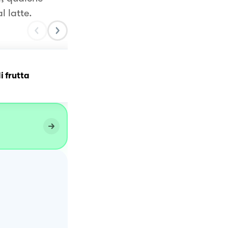
l latte.
i frutta
Crostata ai frutti rossi