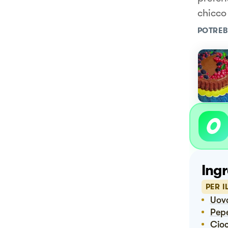
chicco
POTREB
Ingr
PER 
Uo
Pep
Ci