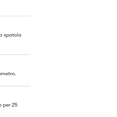
na spatola
ametro.
o per 25