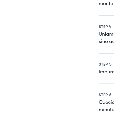
monta
STEP
4
Uniamo
sino a
STEP
5
Imburr
STEP
6
Cuocia
minuti