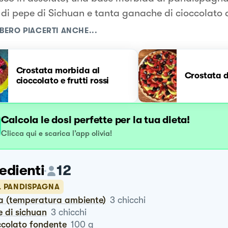
 di pepe di Sichuan e tanta ganache di cioccolato a
BERO PIACERTI ANCHE...
Crostata morbida al
Crostata d
cioccolato e frutti rossi
Calcola le dosi perfette per la tua dieta!
Clicca qui e scarica l’app olivia!
edienti
12
IL PANDISPAGNA
va (temperatura ambiente)
3
chicchi
e di sichuan
3
chicchi
occolato fondente
100
g