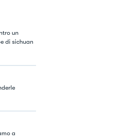
ntro un
e di sichuan
nderle
iamo a