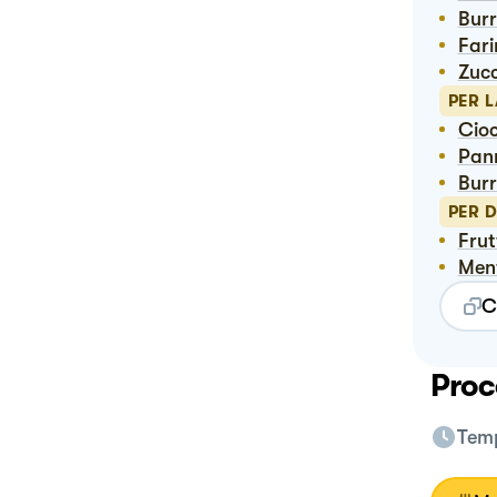
Bur
Far
Zuc
PER 
Ci
Pan
Bur
PER 
Fru
Me
C
Proc
Temp