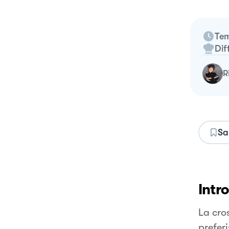
Tem
Dif
Sa
Intr
La cros
prefer