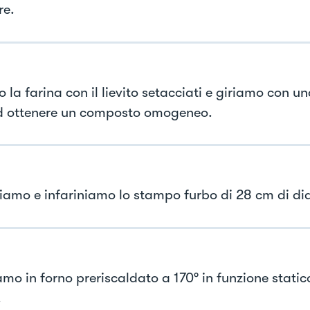
re.
 la farina con il lievito setacciati e giriamo con u
d ottenere un composto omogeneo.
iamo e infariniamo lo stampo furbo di 28 cm di di
mo in forno preriscaldato a 170° in funzione static
.