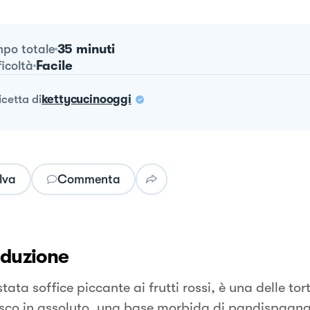
35 minuti
po totale
Facile
ficoltà
ricetta
di
kettycucinooggi
lva
Commenta
oduzione
tata soffice piccante ai frutti rossi, è una delle tor
isco in assoluto, una base morbida di pandispagn