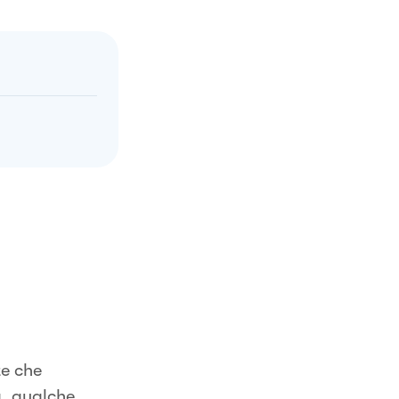
te che
a, qualche