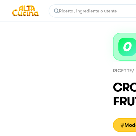
RICETTE
/
CRO
FRU
Moda