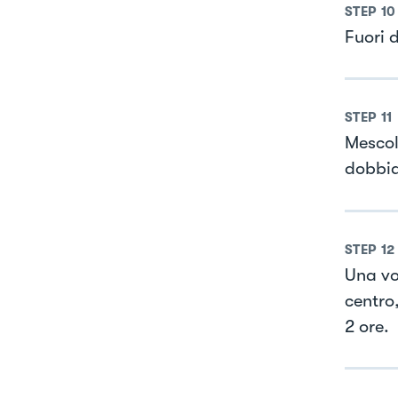
STEP
10
Fuori 
STEP
11
Mescol
dobbia
STEP
12
Una vo
centro
2 ore.