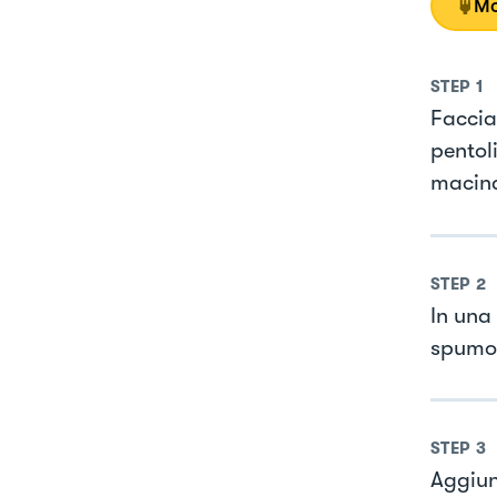
Mo
STEP
1
Faccia
pentol
macin
STEP
2
In una
spumo
STEP
3
Aggiun