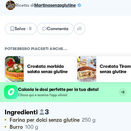
ricetta
di
Martinasenzaglutine
Salva
·
8
Commenta
POTREBBERO PIACERTI ANCHE...
Crostata morbida
Crostata Tiram
salata senza glutine
senza glutine
Calcola le dosi perfette per la tua dieta!
Clicca qui e scarica l’app olivia!
3
Ingredienti
Farina per dolci senza glutine
250
g
Burro
100
g