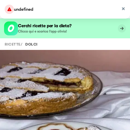
undefined
Cerchi ricette per la dieta?
Clicca qui e scarica l’app olivia!
RICETTE
/
DOLCI