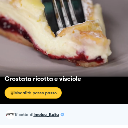
Crostata ricotta e visciole
Modalità passo passo
ricetta
di
Imetec_Italia