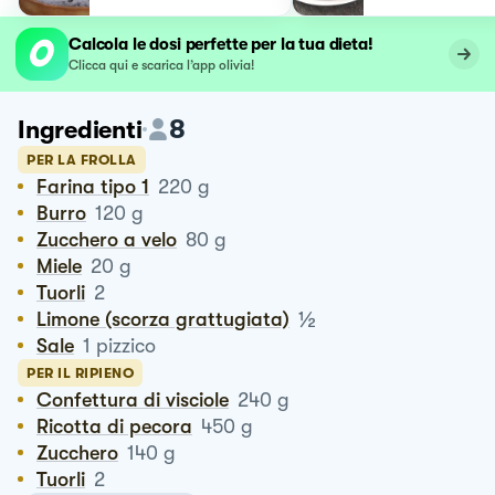
NOCCIOLE
Calcola le dosi perfette per la tua dieta!
Clicca qui e scarica l’app olivia!
8
Ingredienti
PER LA FROLLA
Farina tipo 1
220
g
Burro
120
g
Zucchero a velo
80
g
Miele
20
g
Tuorli
2
½
Limone (scorza grattugiata)
Sale
1
pizzico
PER IL RIPIENO
Confettura di visciole
240
g
Ricotta di pecora
450
g
Zucchero
140
g
Tuorli
2