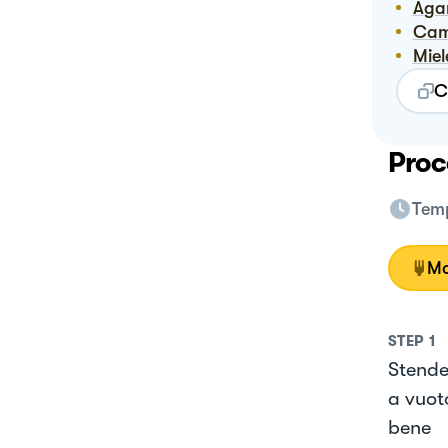
Ag
Ca
Mie
C
Proc
Temp
Mo
STEP
1
Stendet
a vuot
bene