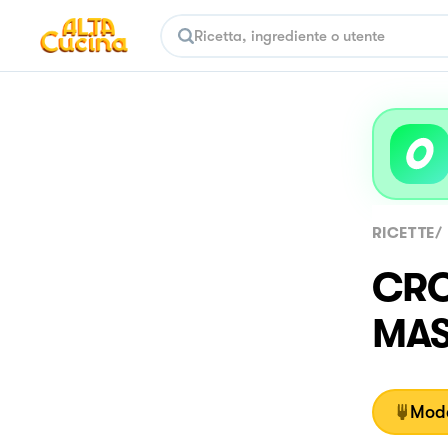
RICETTE
/
CRO
MA
Moda