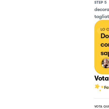
STEP
5
decorat
tagliat
LO 
Do
co
sa
Vota
Fa
VOTA QU