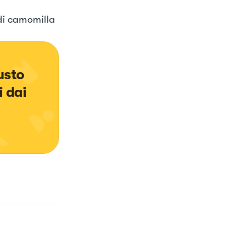
 di camomilla
usto 
 dai 