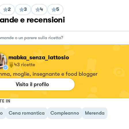
2
3
4
5
nde e recensioni
mabka_senza_lattosio
43
ricette
ma, moglie, insegnante e food blogger
Visita il profilo
TE IN
no
Cena romantica
Compleanno
Merenda