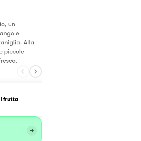
io, un
mango e
niglia. Alla
e piccole
fresca.
i frutta
Crostata Moderna