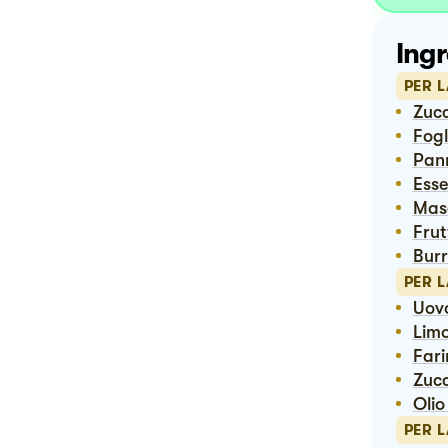
Ingr
PER L
Zuc
Fog
Pa
Ess
Ma
Fru
Bur
PER L
Uov
Lim
Far
Zuc
Oli
PER 