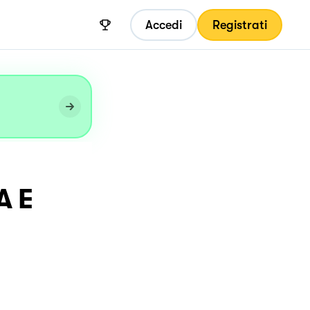
Accedi
Registrati
A E