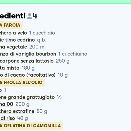
edienti
4
A FARCIA
chero a velo
1
cucchiaio
lie timo cedrino
q.b.
nna vegetale
200
ml
enza di vaniglia bourbon
1
cucchiaino
scarpone senza lattosio
250
g
tta mista
180
g
ro di cacao (facoltativo)
10
g
A FROLLA ALL’OLIO
o
1
½
one grande grattugiato
ina 00
200
g
chero extrafine
80
g
o di riso
40
g
LA GELATINA DI CAMOMILLA