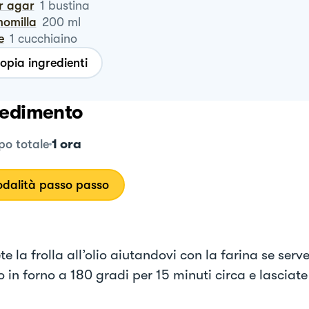
ar agar
1
bustina
momilla
200
ml
le
1
cucchiaino
opia ingredienti
edimento
1 ora
o totale
dalità passo passo
e la frolla all’olio aiutandovi con la farina se serv
o in forno a 180 gradi per 15 minuti circa e lasciat