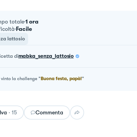
1 ora
po totale
Facile
ficoltà
za lattosio
ricetta
di
mabka_senza_lattosio
vinto la challenge
"
Buona festa, papà!
"
lva
·
15
Commenta