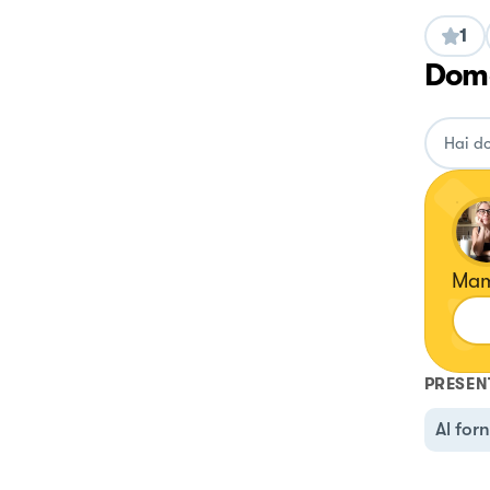
1
Doma
Mam
PRESEN
Al for