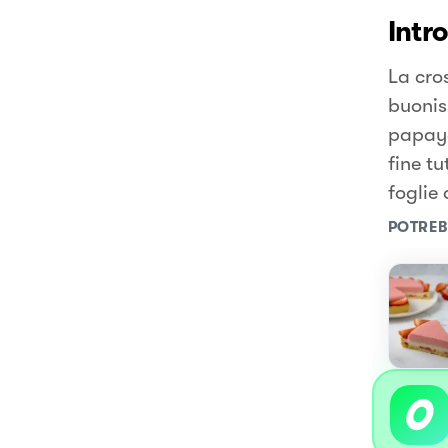
Intr
La cros
buonis
papaya
fine tu
foglie
POTREB