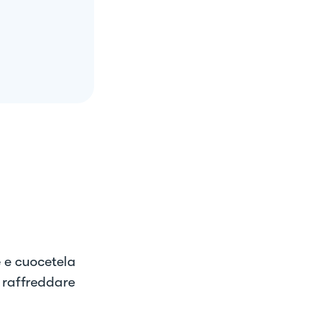
e e cuocetela
e raffreddare