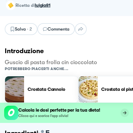
ricetta
di
luigia81
Salva
·
2
Commenta
Introduzione
Guscio di pasta frolla cin cioccolato
POTREBBERO PIACERTI ANCHE...
Crostata Cannolo
Crostata al pis
Calcola le dosi perfette per la tua dieta!
Clicca qui e scarica l’app olivia!
5