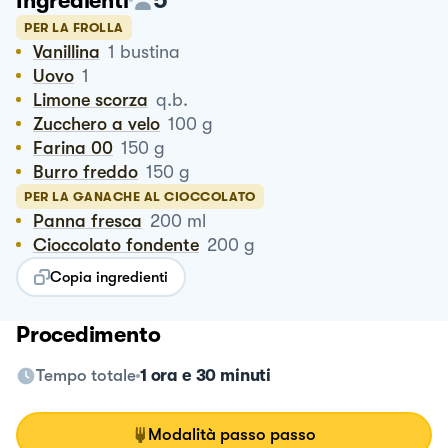
Ingredienti
PER LA FROLLA
Vanillina
1
bustina
Uovo
1
Limone scorza
q.b.
Zucchero a velo
100
g
Farina 00
150
g
Burro freddo
150
g
PER LA GANACHE AL CIOCCOLATO
Panna fresca
200
ml
Cioccolato fondente
200
g
Copia ingredienti
Procedimento
Tempo totale
1 ora e 30 minuti
Modalità passo passo