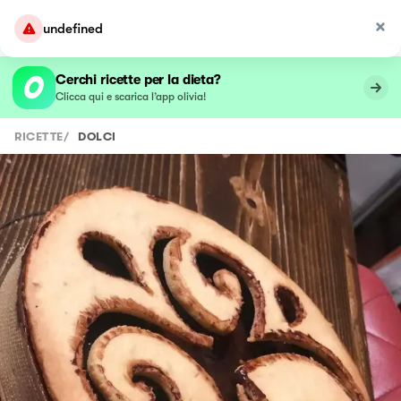
undefined
Cerchi ricette per la dieta?
Clicca qui e scarica l’app olivia!
RICETTE
/
DOLCI