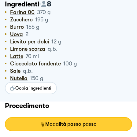
8
Ingredienti
Farina 00
370
g
Zucchero
195
g
Burro
165
g
Uova
2
Lievito per dolci
12
g
Limone scorza
q.b.
Latte
70
ml
Cioccolato fondente
100
g
Sale
q.b.
Nutella
150
g
Copia ingredienti
Procedimento
Modalità passo passo