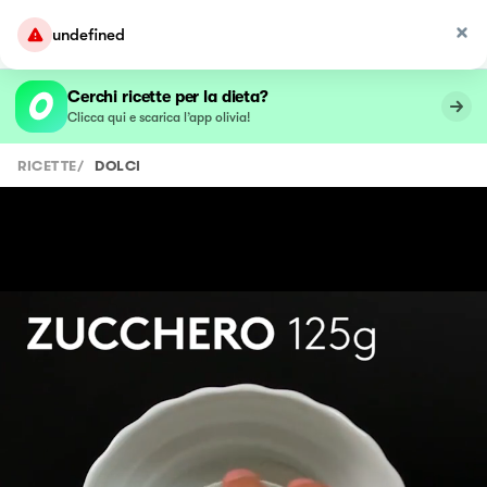
undefined
Cerchi ricette per la dieta?
Clicca qui e scarica l’app olivia!
RICETTE
/
DOLCI