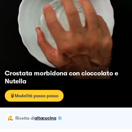
Crostata morbidona con cioccolato e
Nutella
Modalità passo passo
ricetta
di
altacucina