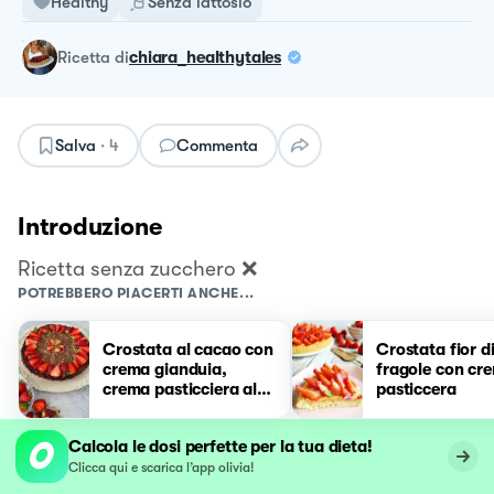
Healthy
Senza lattosio
ricetta
di
chiara_healthytales
Salva
·
4
Commenta
Introduzione
Ricetta senza zucchero ❌
POTREBBERO PIACERTI ANCHE...
Crostata al cacao con
Crostata fior d
crema gianduia,
fragole con cr
crema pasticciera al
pasticcera
cioccolato e fragole
Calcola le dosi perfette per la tua dieta!
Clicca qui e scarica l’app olivia!