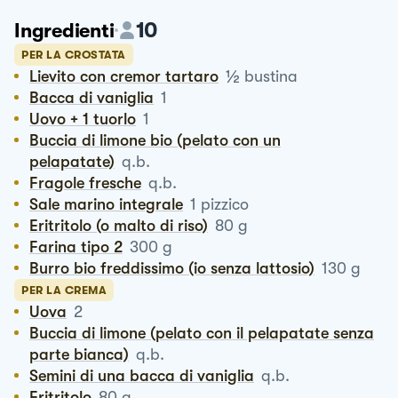
10
Ingredienti
PER LA CROSTATA
½
Lievito con cremor tartaro
bustina
Bacca di vaniglia
1
Uovo + 1 tuorlo
1
Buccia di limone bio (pelato con un
pelapatate)
q.b.
Fragole fresche
q.b.
Sale marino integrale
1
pizzico
Eritritolo (o malto di riso)
80
g
Farina tipo 2
300
g
Burro bio freddissimo (io senza lattosio)
130
g
PER LA CREMA
Uova
2
Buccia di limone (pelato con il pelapatate senza
parte bianca)
q.b.
Semini di una bacca di vaniglia
q.b.
Eritritolo
80
g