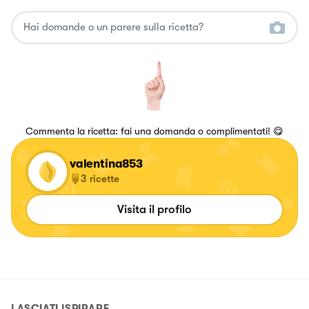
Commenta la ricetta: fai una domanda o complimentati! 😋
valentina853
3
ricette
Visita il profilo
LASCIATI ISPIRARE