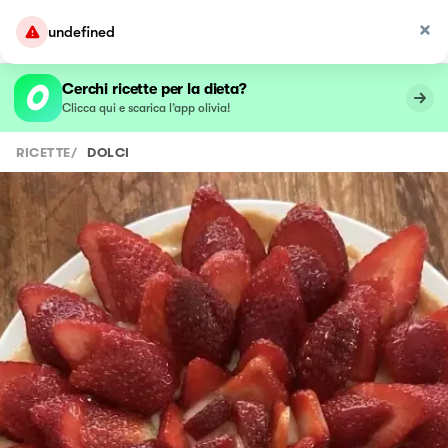
undefined
Cerchi ricette per la dieta?
Clicca qui e scarica l’app olivia!
RICETTE
/
DOLCI