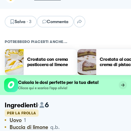
Salva
·
3
Commenta
POTREBBERO PIACERTI ANCHE...
Crostata con crema
Crostata al ca
pasticcera al limone
crema di pistac
Calcola le dosi perfette per la tua dieta!
Clicca qui e scarica l’app olivia!
6
Ingredienti
PER LA FROLLA
Uovo
1
Buccia di limone
q.b.