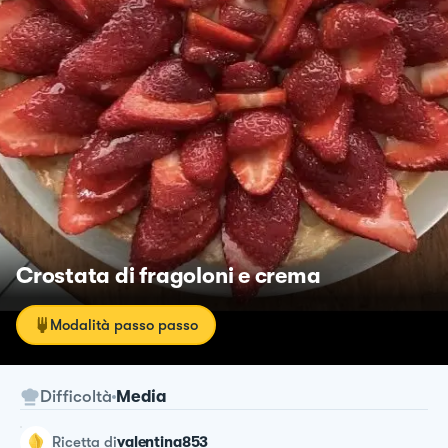
Crostata di fragoloni e crema
Modalità passo passo
Difficoltà
Media
ricetta
di
valentina853