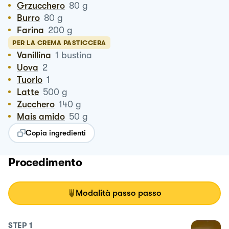
Grzucchero
80
g
Burro
80
g
Farina
200
g
PER LA CREMA PASTICCERA
Vanillina
1
bustina
Uova
2
Tuorlo
1
Latte
500
g
Zucchero
140
g
Mais amido
50
g
Copia ingredienti
Procedimento
Modalità passo passo
STEP
1