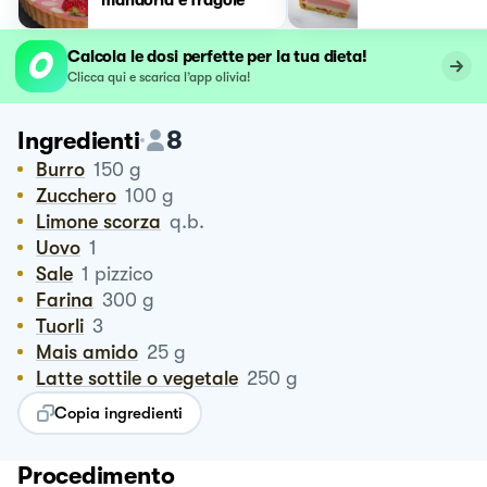
Calcola le dosi perfette per la tua dieta!
Clicca qui e scarica l’app olivia!
8
Ingredienti
Burro
150
g
Zucchero
100
g
Limone scorza
q.b.
Uovo
1
Sale
1
pizzico
Farina
300
g
Tuorli
3
Mais amido
25
g
Latte sottile o vegetale
250
g
Copia ingredienti
Procedimento