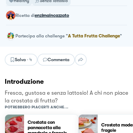
Healthy
Senza lattosio
ricetta
di
enzimaincazzato
Partecipa alla challenge
"
A Tutta Frutta Challenge
"
Salva
·
4
Commenta
Introduzione
Fresca, gustosa e senza lattosio! A chi non piace
la crostata di frutta?
POTREBBERO PIACERTI ANCHE...
Crostata con
Crostata moder
pannacotta alla
fragole
mandorla e fragole