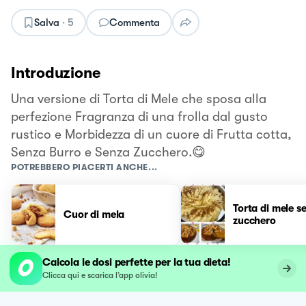
Salva
·
5
Commenta
Introduzione
Una versione di Torta di Mele che sposa alla
perfezione Fragranza di una frolla dal gusto
rustico e Morbidezza di un cuore di Frutta cotta,
Senza Burro e Senza Zucchero.😋
POTREBBERO PIACERTI ANCHE...
Torta di mele s
Cuor di mela
zucchero
Calcola le dosi perfette per la tua dieta!
Clicca qui e scarica l’app olivia!