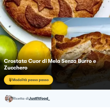
Crostata Cuor di Mela Senza Burro e
Zucchero
Modalità passo passo
ricetta
di
Justfitfood_