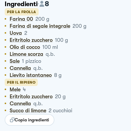
8
Ingredienti
PER LA FROLLA
Farina 00
200
g
Farina di segale integrale
200
g
Uova
2
Eritritolo zucchero
100
g
Olio di cocco
100
ml
Limone scorza
q.b.
Sale
1
pizzico
Cannella
q.b.
Lievito istantaneo
8
g
PER IL RIPIENO
Mele
4
Eritritolo zucchero
20
g
Cannella
q.b.
Succo di limone
2
cucchiai
Copia ingredienti