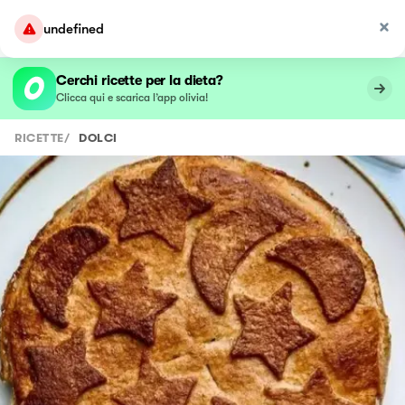
undefined
Cerchi ricette per la dieta?
Clicca qui e scarica l’app olivia!
RICETTE
/
DOLCI