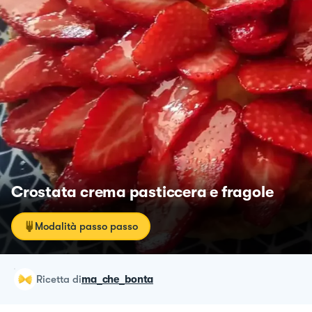
Crostata crema pasticcera e fragole
Modalità passo passo
ricetta
di
ma_che_bonta