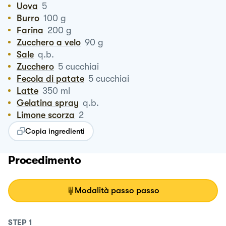
Uova
5
Burro
100
g
Farina
200
g
Zucchero a velo
90
g
Sale
q.b.
Zucchero
5
cucchiai
Fecola di patate
5
cucchiai
Latte
350
ml
Gelatina spray
q.b.
Limone scorza
2
Copia ingredienti
Procedimento
Modalità passo passo
STEP
1