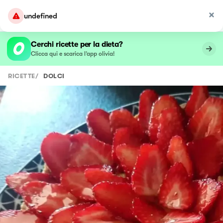
undefined
Cerchi ricette per la dieta?
Clicca qui e scarica l’app olivia!
RICETTE
/
DOLCI