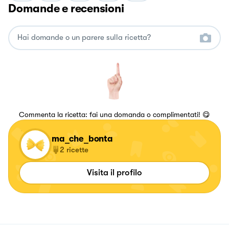
Domande e recensioni
Commenta la ricetta: fai una domanda o complimentati! 😋
ma_che_bonta
2
ricette
Visita il profilo