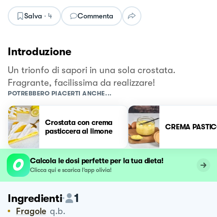
Salva
·
4
Commenta
Introduzione
Un trionfo di sapori in una sola crostata.
Fragrante, facilissima da realizzare!
POTREBBERO PIACERTI ANCHE...
Crostata con crema
CREMA PASTI
pasticcera al limone
Calcola le dosi perfette per la tua dieta!
Clicca qui e scarica l’app olivia!
1
Ingredienti
Fragole
q.b.