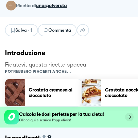
ricetta
di
unaspolverata
Salva
·
1
Commenta
Introduzione
Fidatevi, questa ricetta spacca
POTREBBERO PIACERTI ANCHE...
Crostata cremosa al
Crostata nocci
cioccolato
cioccolato
Calcola le dosi perfette per la tua dieta!
Clicca qui e scarica l’app olivia!
8