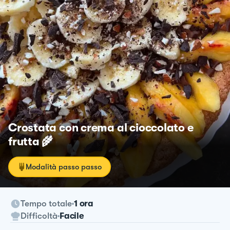
Crostata con crema al cioccolato e
frutta 🌾
Modalità passo passo
Tempo totale
1 ora
Difficoltà
Facile