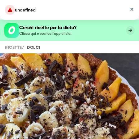
undefined
Cerchi ricette per la dieta?
Clicca qui e scarica l’app olivia!
RICETTE
/
DOLCI