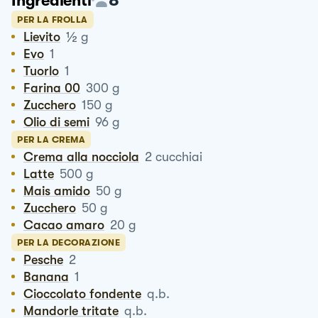
Ingredienti
PER LA FROLLA
½
Lievito
g
Evo
1
Tuorlo
1
Farina 00
300
g
Zucchero
150
g
Olio di semi
96
g
PER LA CREMA
Crema alla nocciola
2
cucchiai
Latte
500
g
Mais amido
50
g
Zucchero
50
g
Cacao amaro
20
g
PER LA DECORAZIONE
Pesche
2
Banana
1
Cioccolato fondente
q.b.
Mandorle tritate
q.b.