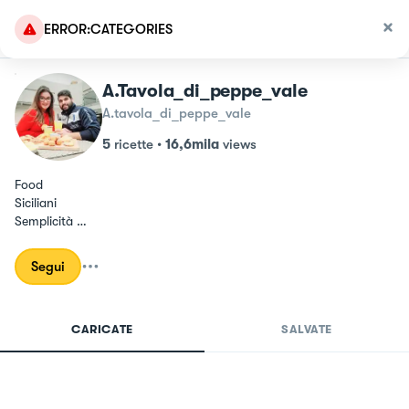
ERROR:CATEGORIES
A.tavola_di_peppe_vale
A.tavola_di_peppe_vale
5
ricette
•
16,6mila
views
Food

Siciliani

Semplicità 

"Dove l'amore è di casa, il cibo è più gustoso ".
Segui
CARICATE
SALVATE