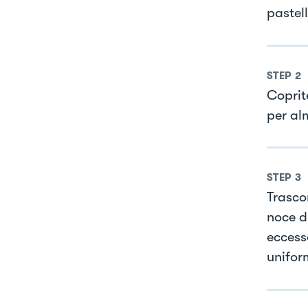
pastell
STEP
2
Coprite
per al
STEP
3
Trasco
noce d
eccess
unifor