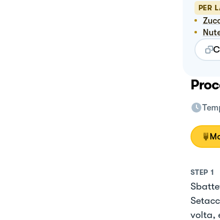
PER L
Zuc
Nut
C
Proc
Temp
Mo
STEP
1
Sbattet
Setacc
volta,