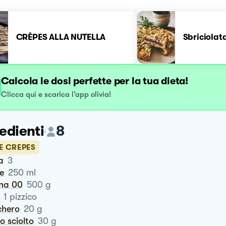
CRÊPES ALLA NUTELLA
Sbriciolat
Calcola le dosi perfette per la tua dieta!
Clicca qui e scarica l’app olivia!
edienti
8
E CREPES
a
3
te
250
ml
ina 00
500
g
1
pizzico
chero
20
g
ro sciolto
30
g