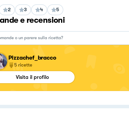
2
3
4
5
nde e recensioni
Pizzachef_bracco
5
ricette
Visita il profilo