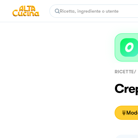
RICETTE
/
Crep
Moda