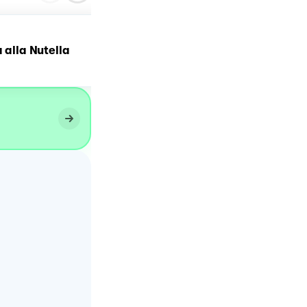
a alla Nutella
Pistacchiomisù con Nutel