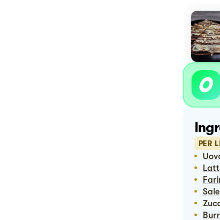
Ingr
PER L
Uov
Lat
Far
Sale
Zuc
Bur