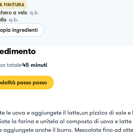
A FINITURA
chero a velo
q.b.
ella
q.b.
opia ingredienti
edimento
45 minuti
o totale
dalità passo passo
e le uova e aggiungete il latte,un pizzico di sale e
iate la farina e unitela al composto di uova e latte
 e aggiungete anche il burro. Mescolate fino ad ott