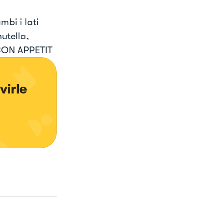
bi i lati
utella,
 BON APPETIT
irle 