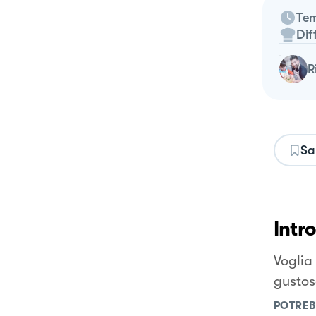
Tem
Dif
Sa
Intr
Voglia
gustos
POTREB