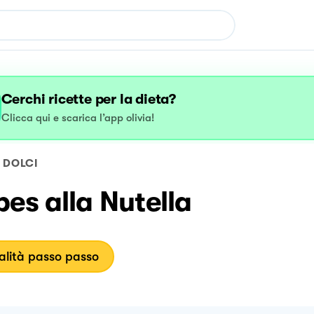
Cerchi ricette per la dieta?
Clicca qui e scarica l’app olivia!
DOLCI
es alla Nutella
lità passo passo