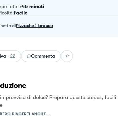
45 minuti
po totale
Facile
ficoltà
ricetta
di
Pizzachef_bracco
lva
·
22
Commenta
oduzione
 improvvisa di dolce? Prepara queste crepes, facili 
e
BERO PIACERTI ANCHE...