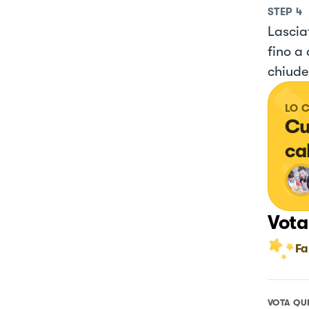
STEP
4
Lascia
fino a
chiude
LO 
Cu
ca
Vota
Fa
VOTA QU