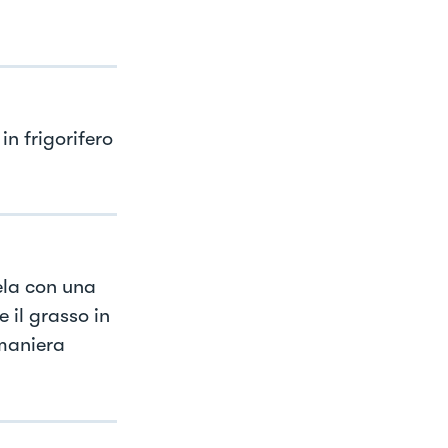
in frigorifero
ela con una
 il grasso in
 maniera