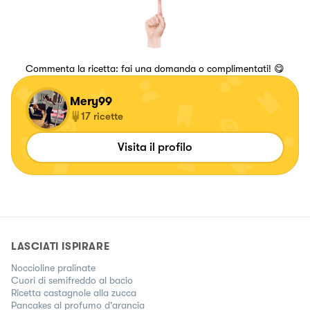
Commenta la ricetta: fai una domanda o complimentati! 😋
Mery99
17
ricette
Visita il profilo
LASCIATI ISPIRARE
Noccioline pralinate
Cuori di semifreddo al bacio
Ricetta castagnole alla zucca
Pancakes al profumo d'arancia