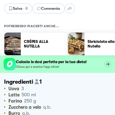
Salva
·
8
Commenta
POTREBBERO PIACERTI ANCHE...
CRÊPES ALLA
Sbriciolata alla
NUTELLA
Nutella
Calcola le dosi perfette per la tua dieta!
Clicca qui e scarica l’app olivia!
1
Ingredienti
Uova
3
Latte
500
ml
Farina
250
g
Zucchero a velo
q.b.
Burro
q.b.