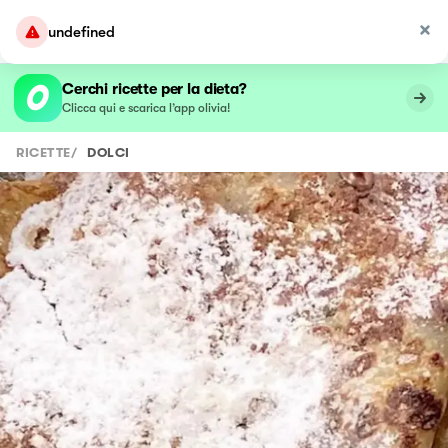
undefined
Cerchi ricette per la dieta?
Clicca qui e scarica l’app olivia!
RICETTE
/
DOLCI