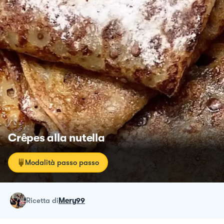
Crêpes alla nutella
Modalità passo passo
ricetta
di
Mery99