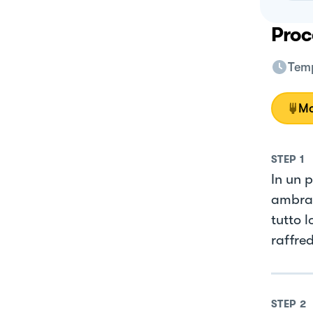
Proc
Temp
Mo
STEP
1
In un 
ambrat
tutto 
raffre
STEP
2