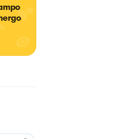
tampo 
mergo 