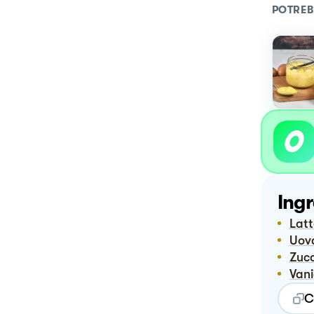
POTREB
Ingr
Lat
Uov
Zuc
Van
C