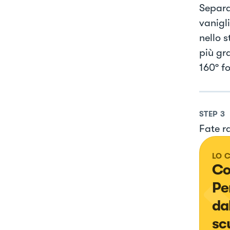
Separa
vanigl
nello 
più gr
160º fo
STEP
3
Fate ra
LO 
Con
Pe
da
sc