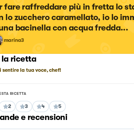
r fare raffreddare più in fretta lo s
n lo zucchero caramellato, io lo im
 una bacinella con acqua fredda...
marina3
 la ricetta
i sentire la tua voce, chef!
ESTA RICETTA
2
3
4
5
nde e recensioni