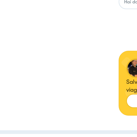
Salv
viag
dove
ho 
di c