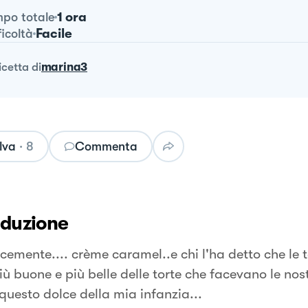
1 ora
po totale
Facile
ficoltà
ricetta
di
marina3
lva
·
8
Commenta
oduzione
cemente.... crème caramel..e chi l'ha detto che le
iù buone e più belle delle torte che facevano le n
questo dolce della mia infanzia...