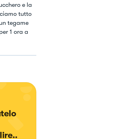
ucchero e la
sciamo tutto
 un tegame
per 1 ora a
telo 
re..
