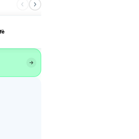
fè
Crème Caramel