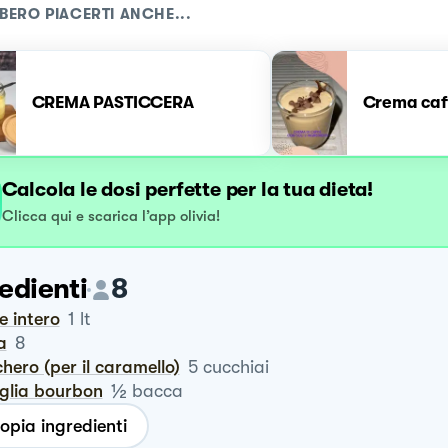
BERO PIACERTI ANCHE...
CREMA PASTICCERA
Crema caf
Calcola le dosi perfette per la tua dieta!
Clicca qui e scarica l’app olivia!
edienti
8
te intero
1
lt
a
8
chero (per il caramello)
5
cucchiai
½
iglia bourbon
bacca
opia ingredienti