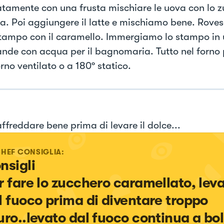
tamente con una frusta mischiare le uova con lo z
ia. Poi aggiungere il latte e mischiamo bene. Rove
stampo con il caramello. Immergiamo lo stampo in
ande con acqua per il bagnomaria. Tutto nel forno 
rno ventilato o a 180º statico.
ffreddare bene prima di levare il dolce...
CHEF CONSIGLIA:
sigli

r fare lo zucchero caramellato, leva
l fuoco prima di diventare troppo 
uro..levato dal fuoco continua a bolli