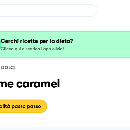
Cerchi ricette per la dieta?
Clicca qui e scarica l’app olivia!
DOLCI
me caramel
lità passo passo