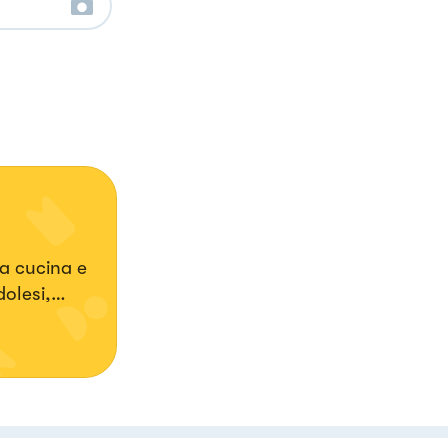
la cucina e
dolesi,
u Facebook
n gruppo