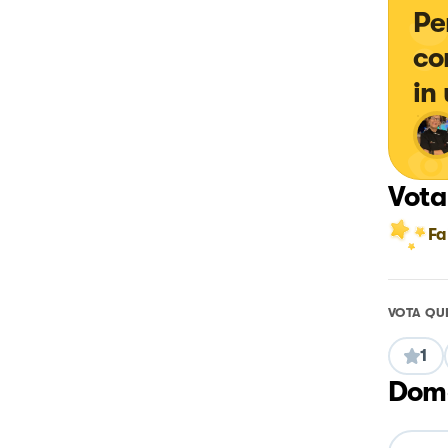
Pe
co
in
Vota
Fa
VOTA QU
1
Doma