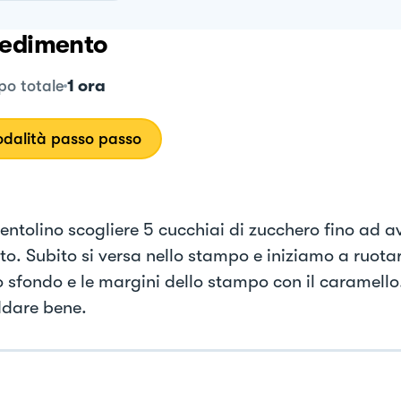
edimento
1 ora
o totale
dalità passo passo
pentolino scogliere 5 cucchiai di zucchero fino ad a
o. Subito si versa nello stampo e iniziamo a ruotar
lo sfondo e le margini dello stampo con il caramello
ddare bene.