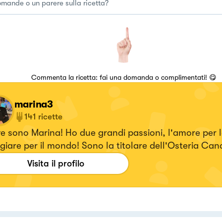
Commenta la ricetta: fai una domanda o complimentati! 😋
marina3
141
ricette
e sono Marina! Ho due grandi passioni, l'amore per 
giare per il mondo! Sono la titolare dell'Osteria Can
 sono anche alla guida della cucina. Da tre anni s
Visita il profilo
una mia pagina blog "Deliziosamente Cucinando"e u
ucina "Quelli che adorano cucinare"