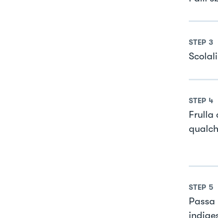
STEP
3
Scolal
STEP
4
Frulla 
qualch
STEP
5
Passa 
indige