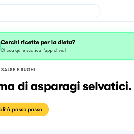
Cerchi ricette per la dieta?
Clicca qui e scarica l’app olivia!
SALSE E SUGHI
a di asparagi selvatici.
lità passo passo