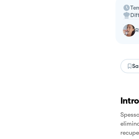
Tem
Dif
Sa
Intr
Spesso
elimin
recupe