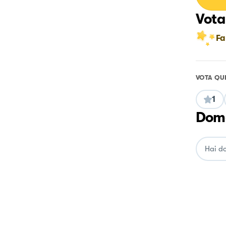
Vota
Fa
VOTA QU
1
Doma