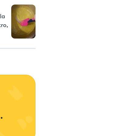
la
tro,
 
.