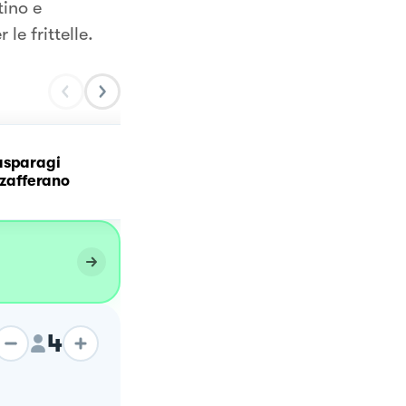
tino e
le frittelle.
asparagi
Crema di asparagi
 zafferano
selvatici
4