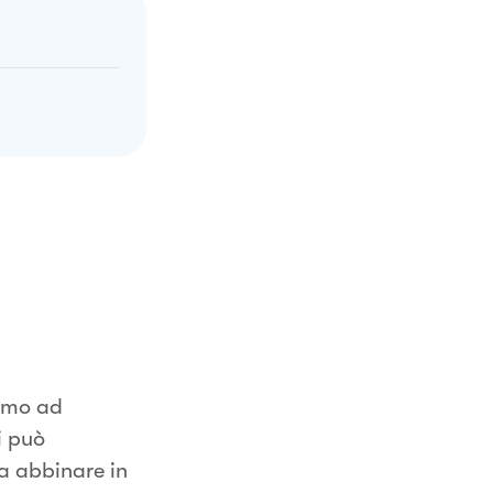
iamo ad
i può
a abbinare in