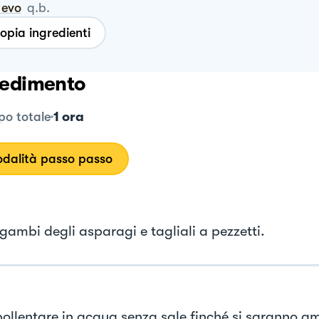
o evo
q.b.
opia ingredienti
edimento
1 ora
o totale
dalità passo passo
gambi degli asparagi e tagliali a pezzetti.
sbollentare in acqua senza sale finché si saranno a