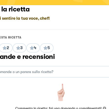
 la ricetta
i sentire la tua voce, chef!
ESTA RICETTA
2
3
4
5
nde e recensioni
Commenta la ricetta: fai una domanda o complimentati! 😋