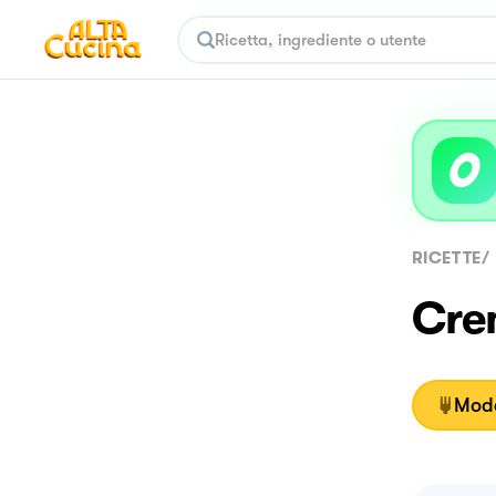
RICETTE
/
Crem
Moda