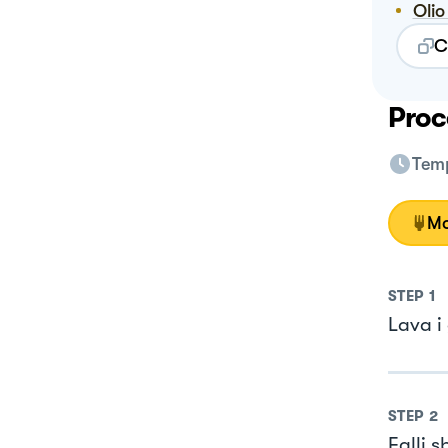
Oli
C
Proc
Temp
Mo
STEP
1
Lava i 
STEP
2
Falli 