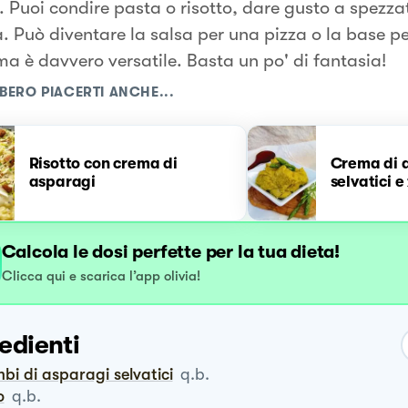
. Puoi condire pasta o risotto, dare gusto a spezza
a. Può diventare la salsa per una pizza o la base per 
a è davvero versatile. Basta un po' di fantasia!
BERO PIACERTI ANCHE...
Risotto con crema di
Crema di 
asparagi
selvatici e
Calcola le dosi perfette per la tua dieta!
Clicca qui e scarica l’app olivia!
edienti
mbi di asparagi selvatici
q.b.
o
q.b.