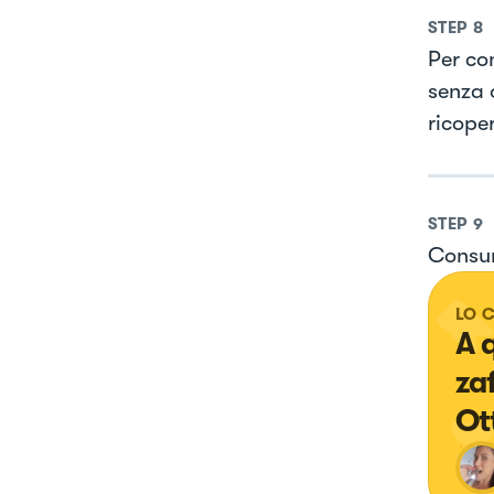
STEP
8
Per co
senza o
ricoper
STEP
9
Consum
LO 
A 
za
Ot