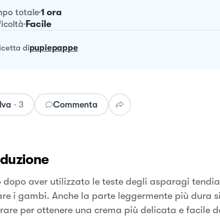
1 ora
po totale
Facile
ficoltà
ricetta
di
pupiepappe
lva
·
3
Commenta
oduzione
 dopo aver utilizzato le teste degli asparagi tend
are i gambi. Anche la parte leggermente più dura s
rare per ottenere una crema più delicata e facile d