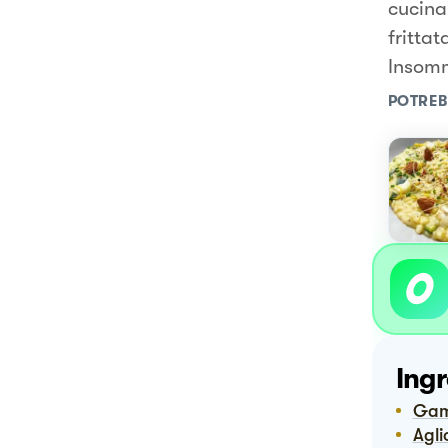
cucina
frittat
Insomm
POTREB
Ingr
Ga
Agli