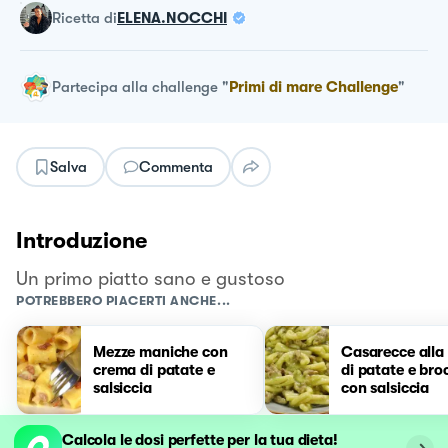
ricetta
di
ELENA.NOCCHI
Partecipa alla challenge
"
Primi di mare Challenge
"
Salva
Commenta
Introduzione
Un primo piatto sano e gustoso
POTREBBERO PIACERTI ANCHE...
Mezze maniche con
Casarecce alla
crema di patate e
di patate e bro
salsiccia
con salsiccia
Calcola le dosi perfette per la tua dieta!