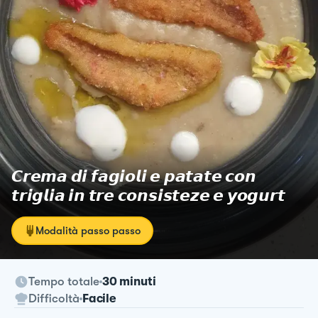
𝘾𝙧𝙚𝙢𝙖 𝙙𝙞 𝙛𝙖𝙜𝙞𝙤𝙡𝙞 𝙚 𝙥𝙖𝙩𝙖𝙩𝙚 𝙘𝙤𝙣
𝙩𝙧𝙞𝙜𝙡𝙞𝙖 𝙞𝙣 𝙩𝙧𝙚 𝙘𝙤𝙣𝙨𝙞𝙨𝙩𝙚𝙯𝙚 𝙚 𝙮𝙤𝙜𝙪𝙧𝙩
Modalità passo passo
Tempo totale
30 minuti
Difficoltà
Facile