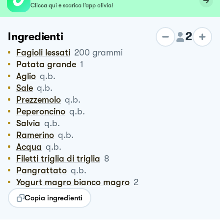
Clicca qui e scarica l’app olivia!
2
Ingredienti
Fagioli lessati
200
grammi
Patata grande
1
Aglio
q.b.
Sale
q.b.
Prezzemolo
q.b.
Peperoncino
q.b.
Salvia
q.b.
Ramerino
q.b.
Acqua
q.b.
Filetti triglia di triglia
8
Pangrattato
q.b.
Yogurt magro bianco magro
2
Copia ingredienti