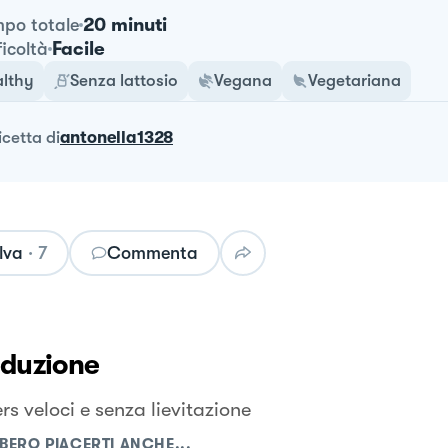
20 minuti
po totale
Facile
ficoltà
lthy
Senza lattosio
Vegana
Vegetariana
ricetta
di
antonella1328
lva
·
7
Commenta
oduzione
s veloci e senza lievitazione
BERO PIACERTI ANCHE...