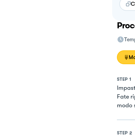
C
Proc
Temp
Mo
STEP
1
Impasta
Fate r
modo s
STEP
2