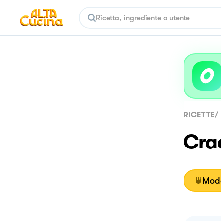
RICETTE
/
Cra
Moda