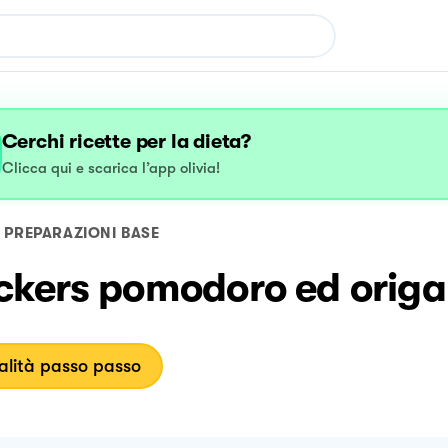
Cerchi ricette per la dieta?
Clicca qui e scarica l’app olivia!
PREPARAZIONI BASE
ckers pomodoro ed orig
lità passo passo