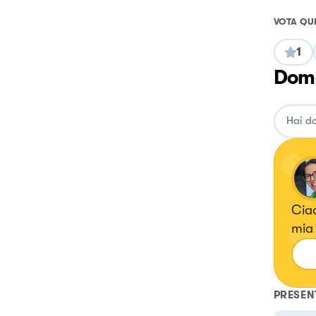
VOTA QU
1
Doma
Cia
mia 
PRESEN