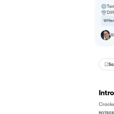
Tem
Dif
Hea
Sa
Intr
Cracker
POTREB