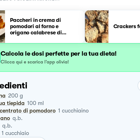
Paccheri in crema di
pomodori al forno e
Crackers fa
origano calabrese di
montagna
Calcola le dosi perfette per la tua dieta!
Clicca qui e scarica l’app olivia!
edienti
ina
200
g
ua tiepida
100
ml
ncentrato di pomodoro
1
cucchiaino
igano
q.b.
q.b.
1
cucchiaio