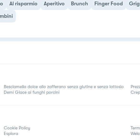
no
Al risparmio
Aperitivo
Brunch
Finger Food
Grig
mbini
Besciamella dolce allo zafferano senza glutine e senza lattosio
Prez
Demi Glace ai funghi porcini
Cre
Cookie Policy
Term
Esplora
Wel