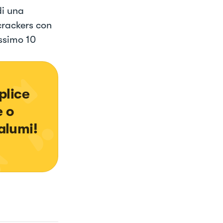
di una
 crackers con
ssimo 10
lice 
 o 
alumi!