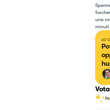
Spenne
forchet
una ro
minuti
LO 
Po
op
hu
Vota
Fa