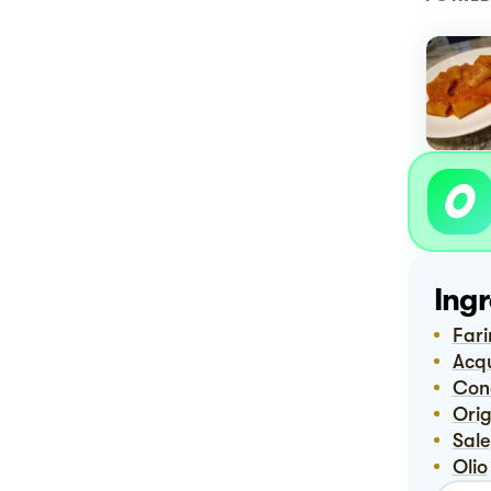
Ingr
Far
Acq
Co
Or
Sale
Olio