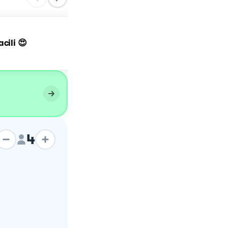
cili 😍
🌾𝘗𝘢𝘯𝘦 𝘦 𝘱𝘰𝘮𝘰𝘥𝘰𝘳𝘰🍅
4