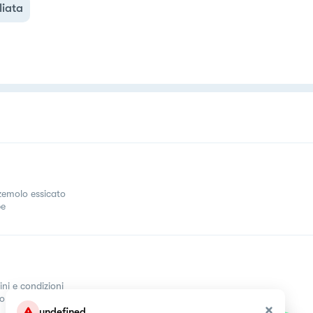
liata
zemolo essicato
pe
ini e condizioni
come
undefined