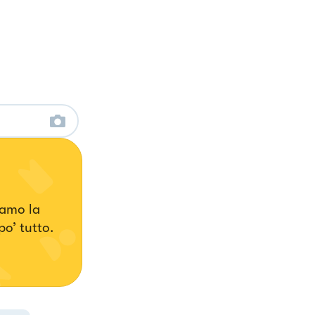
 amo la
o’ tutto.