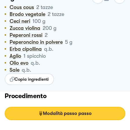
Cous cous
2
tazze
Brodo vegetale
2
tazze
Ceci neri
100
g
Zucca violina
200
g
Peperoni rossi
2
Peperoncino in polvere
5
g
Erba cipollina
q.b.
Aglio
1
spicchio
Olio evo
q.b.
Sale
q.b.
Copia ingredienti
Procedimento
Modalità passo passo