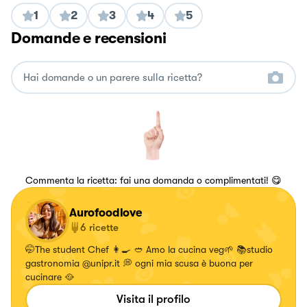
1
2
3
4
5
Domande e recensioni
Commenta la ricetta: fai una domanda o complimentati! 😋
Aurofoodlove
6
ricette
🤭The student Chef 👩‍🍳 🥙 Amo la cucina veg🌱 📚studio
gastronomia @unipr.it 💭 ogni mia scusa è buona per
cucinare 🥘
Visita il profilo