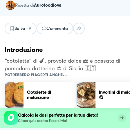
ricetta
di
Aurofoodlove
Salva
·
9
Commenta
Introduzione
“cotolette” di 🍆, provola dolce 🧀 e passata di
pomodoro datterino 🍅 di Sicilia 🇮🇹
POTREBBERO PIACERTI ANCHE...
Cotolette di
Involtini di me
melanzane
😋
Calcola le dosi perfette per la tua dieta!
Clicca qui e scarica l’app olivia!