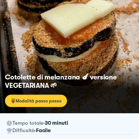
Cotolette di melanzana 🍆 versione
VEGETARIANA 🌱
Modalità passo passo
Tempo totale
30 minuti
Difficoltà
Facile