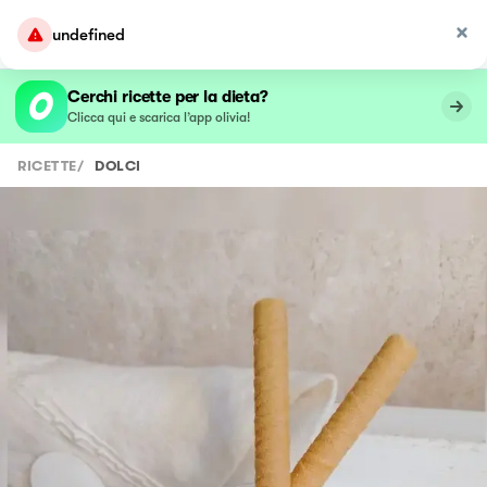
undefined
Cerchi ricette per la dieta?
Clicca qui e scarica l’app olivia!
RICETTE
/
DOLCI