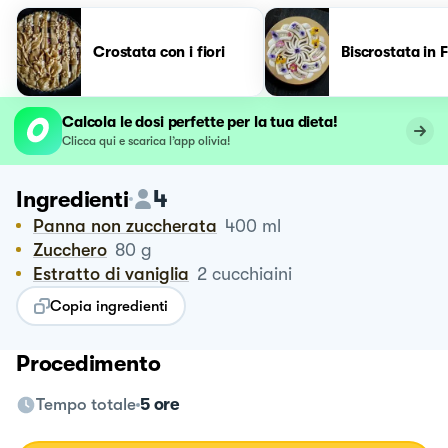
Crostata con i fiori
Biscrostata in F
Calcola le dosi perfette per la tua dieta!
Clicca qui e scarica l’app olivia!
4
Ingredienti
Panna non zuccherata
400
ml
Zucchero
80
g
Estratto di vaniglia
2
cucchiaini
Copia ingredienti
Procedimento
Tempo totale
5 ore