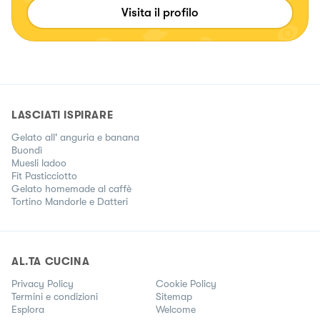
ritrovo in questa frase delle favole... "Basta un po' di
Visita il profilo
fantasia e di bontà" Se cerchi qualcosa di diverso mi hai
trovato! 🤗
LASCIATI ISPIRARE
Gelato all' anguria e banana
Buondì
Muesli ladoo
Fit Pasticciotto
Gelato homemade al caffè
Tortino Mandorle e Datteri
AL.TA CUCINA
Privacy Policy
Cookie Policy
Termini e condizioni
Sitemap
Esplora
Welcome