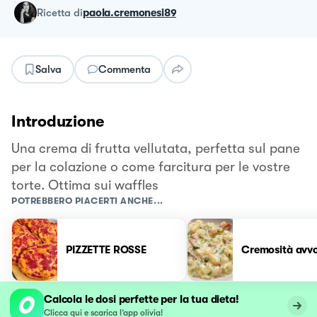
ricetta
di
paola.cremonesi89
Salva
Commenta
Introduzione
Una crema di frutta vellutata, perfetta sul pane
per la colazione o come farcitura per le vostre
torte. Ottima sui waffles
POTREBBERO PIACERTI ANCHE...
PIZZETTE ROSSE
Cremosità avv
Calcola le dosi perfette per la tua dieta!
Clicca qui e scarica l’app olivia!