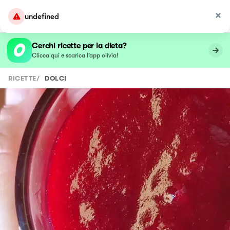
undefined
Cerchi ricette per la dieta?
Clicca qui e scarica l’app olivia!
RICETTE
/
DOLCI