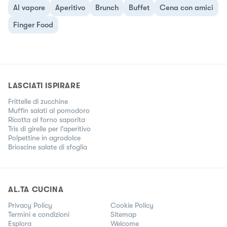
Al vapore
Aperitivo
Brunch
Buffet
Cena con amici
Finger Food
LASCIATI ISPIRARE
Frittelle di zucchine
Muffin salati al pomodoro
Ricotta al forno saporita
Tris di girelle per l'aperitivo
Polpettine in agrodolce
Brioscine salate di sfoglia
AL.TA CUCINA
Privacy Policy
Cookie Policy
Termini e condizioni
Sitemap
Esplora
Welcome