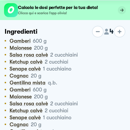
Calcola le dosi perfette per la tua dieta!
Clicca qui e scarica l’app olivia!
4
Ingredienti
Gamberi
600
g
Maionese
200
g
Salsa rosa calvè
2
cucchiaini
Ketchup calvè
2
cucchiai
Senape calvè
1
cucchiaino
Cognac
20
g
Gentilina mista
q.b.
Gamberi
600
g
Maionese
200
g
Salsa rosa calvè
2
cucchiaini
Ketchup calvè
2
cucchiai
Senape calvè
1
cucchiaino
Cognac
20
g