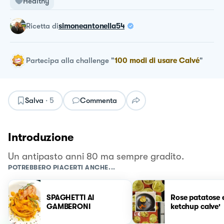
Healthy
ricetta
di
simoneantonella54
Partecipa alla challenge
"
100 modi di usare Calvé
"
Salva
·
5
Commenta
Introduzione
Un antipasto anni 80 ma sempre gradito.
POTREBBERO PIACERTI ANCHE...
SPAGHETTI AI
Rose patatose 
GAMBERONI
ketchup calve'