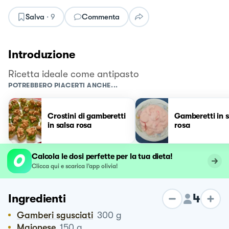
Salva
·
9
Commenta
Introduzione
Ricetta ideale come antipasto
POTREBBERO PIACERTI ANCHE...
Crostini di gamberetti
Gamberetti in s
in salsa rosa
rosa
Calcola le dosi perfette per la tua dieta!
Clicca qui e scarica l’app olivia!
4
Ingredienti
Gamberi sgusciati
300
g
Maionese
150
g