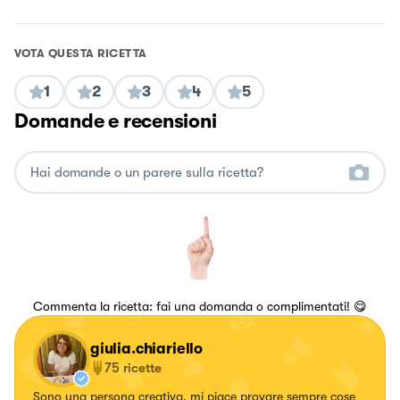
VOTA QUESTA RICETTA
1
2
3
4
5
Domande e recensioni
Commenta la ricetta: fai una domanda o complimentati! 😋
giulia.chiariello
75
ricette
Sono una persona creativa, mi piace provare sempre cose