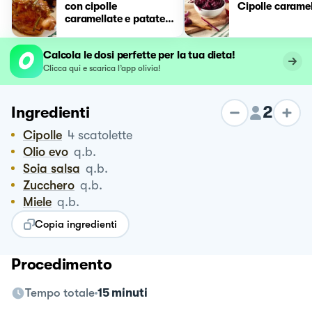
con cipolle
Cipolle caramel
caramellate e patate
al forno
Calcola le dosi perfette per la tua dieta!
Clicca qui e scarica l’app olivia!
2
Ingredienti
Cipolle
4
scatolette
Olio evo
q.b.
Soia salsa
q.b.
Zucchero
q.b.
Miele
q.b.
Copia ingredienti
Procedimento
Tempo totale
15 minuti