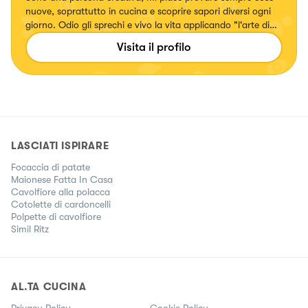
nuove, soprattutto in cucina e scoprire sapori diversi ogni
giorno. Odio gli sprechi e vivo la vita applicando "l'arte di
arrangiarsi", soprattutto in cucina!
Visita il profilo
LASCIATI ISPIRARE
Focaccia di patate
Maionese Fatta In Casa
Cavolfiore alla polacca
Cotolette di cardoncelli
Polpette di cavolfiore
Simil Ritz
AL.TA CUCINA