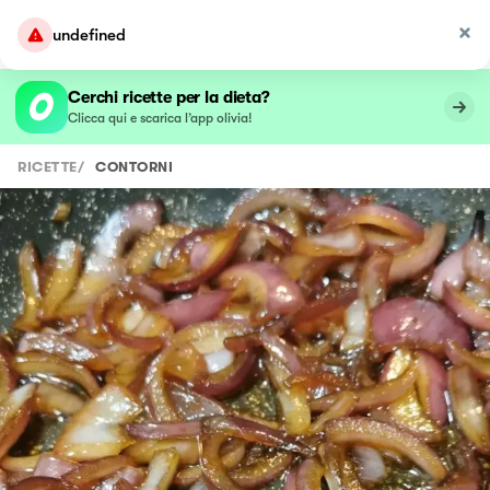
undefined
Cerchi ricette per la dieta?
Clicca qui e scarica l’app olivia!
RICETTE
/
CONTORNI