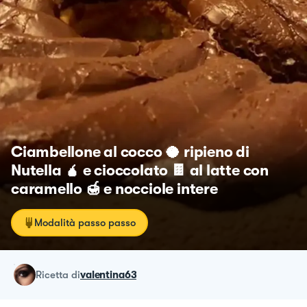
Ciambellone al cocco 🥥 ripieno di
Nutella 🧉 e cioccolato 🍫 al latte con
caramello 🍯 e nocciole intere
Modalità passo passo
ricetta
di
valentina63