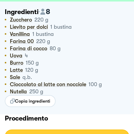
8
Ingredienti
Zucchero
220
g
Lievito per dolci
1
bustina
Vanillina
1
bustina
Farina 00
220
g
Farina di cocco
80
g
Uova
4
Burro
150
g
Latte
120
g
Sale
q.b.
Cioccolato al latte con nocciole
100
g
Nutella
250
g
Copia ingredienti
Procedimento