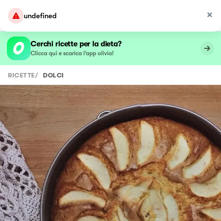
undefined
Cerchi ricette per la dieta?
Clicca qui e scarica l’app olivia!
RICETTE
/
DOLCI