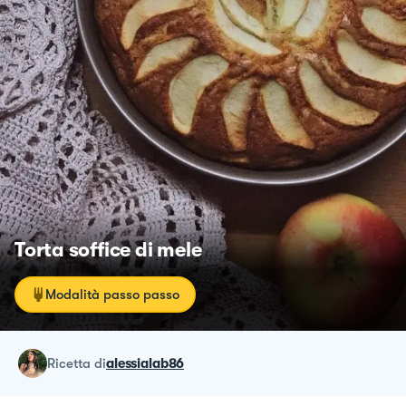
Torta soffice di mele
Modalità passo passo
ricetta
di
alessialab86