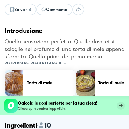
Salva
·
8
Commenta
Introduzione
Quella sensazione perfetta. Quella dove ci si
scioglie nel profumo di una torta di mele appena
sfornata. Quella prima del primo morso.
POTREBBERO PIACERTI ANCHE...
Torta di mele
Torta di mele
Calcola le dosi perfette per la tua dieta!
Clicca qui e scarica l’app olivia!
10
Ingredienti