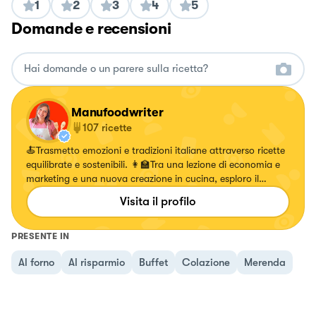
1
2
3
4
5
Domande e recensioni
Manufoodwriter
107
ricette
🍝Trasmetto emozioni e tradizioni italiane attraverso ricette
equilibrate e sostenibili. 👩‍🏫Tra una lezione di economia e
marketing e una nuova creazione in cucina, esploro il
mondo del cibo con gusto e creatività.
Visita il profilo
PRESENTE IN
Al forno
Al risparmio
Buffet
Colazione
Merenda