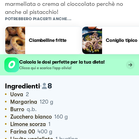
marmellata o crema al cioccolato perchè no
anche al pistacchio!
POTREBBERO PIACERTI ANCHE...
Ciambelline fritte
Coniglio tipico
Calcola le dosi perfette per la tua dieta!
Clicca qui e scarica l’app olivia!
8
Ingredienti
Uova
2
Margarina
120
g
Burro
q.b.
Zucchero bianco
160
g
Limone scorza
1
Farina 00
400
g
Lievito vanigliato
1
bustina