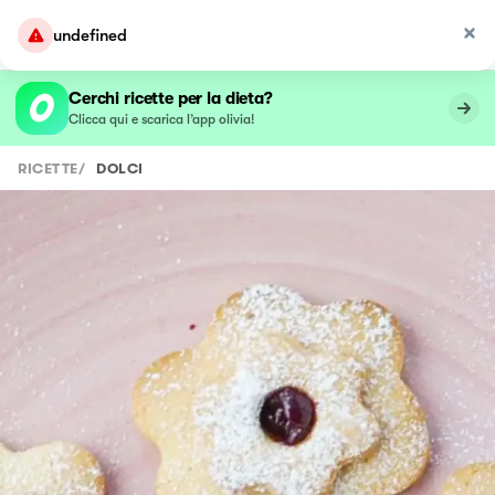
undefined
Cerchi ricette per la dieta?
Clicca qui e scarica l’app olivia!
RICETTE
/
DOLCI