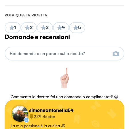
VOTA QUESTA RICETTA
1
2
3
4
5
Domande e recensioni
Commenta la ricetta: fai una domanda o complimentati! 😋
simoneantonella54
229
ricette
La mia passione è la cucina 🍝