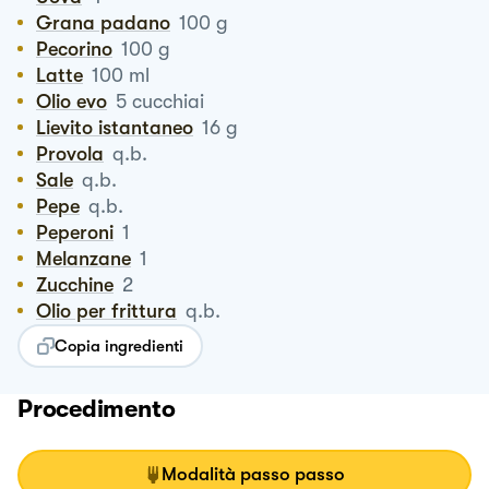
Grana padano
100
g
Pecorino
100
g
Latte
100
ml
Olio evo
5
cucchiai
Lievito istantaneo
16
g
Provola
q.b.
Sale
q.b.
Pepe
q.b.
Peperoni
1
Melanzane
1
Zucchine
2
Olio per frittura
q.b.
Copia ingredienti
Procedimento
Modalità passo passo