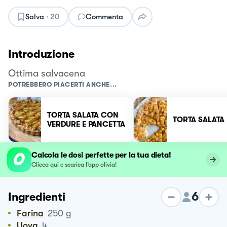
Salva
·
20
Commenta
Introduzione
Ottima salvacena
POTREBBERO PIACERTI ANCHE...
TORTA SALATA CON
TORTA SALATA
VERDURE E PANCETTA
Calcola le dosi perfette per la tua dieta!
Clicca qui e scarica l’app olivia!
6
Ingredienti
Farina
250
g
Uova
4