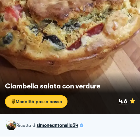
Ciambella salata con verdure
4.6
Modalità passo passo
ricetta
di
simoneantonella54