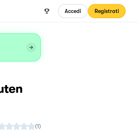
Accedi
Registrati
uten
(
1
)