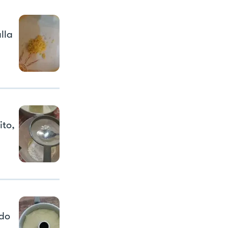
lla
ito,
ldo