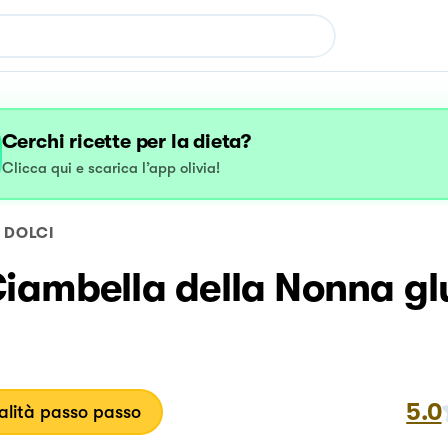
Cerchi ricette per la dieta?
Clicca qui e scarica l’app olivia!
DOLCI
Ciambella della Nonna gl
5.0
lità passo passo