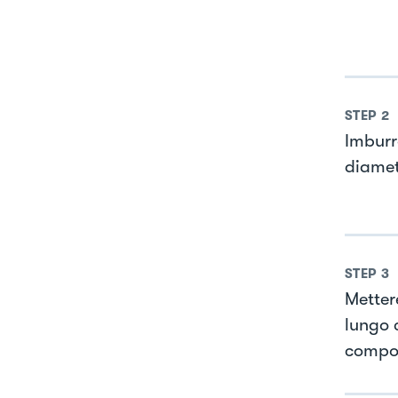
STEP
2
Imburr
diamet
STEP
3
Metter
lungo c
compos