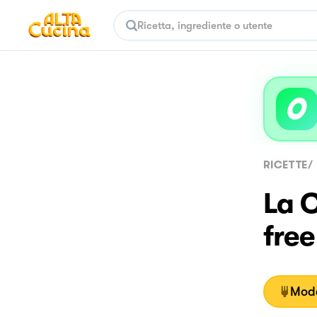
RICETTE
/
La 
free
Moda