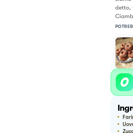
detto,
Ciambe
POTREB
Ingr
Far
Uov
Zuc