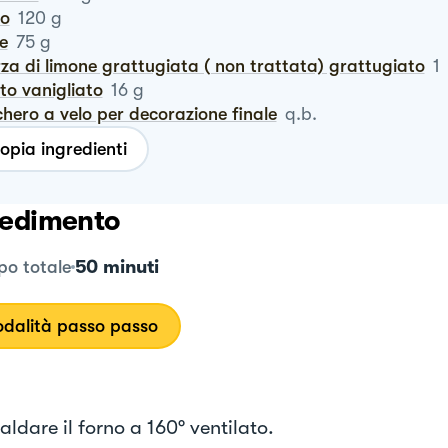
ro
120
g
te
75
g
rza di limone grattugiata ( non trattata) grattugiato
1
vito vanigliato
16
g
chero a velo per decorazione finale
q.b.
opia ingredienti
edimento
50 minuti
o totale
dalità passo passo
aldare il forno a 160° ventilato.