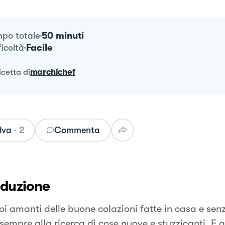
50 minuti
po totale
Facile
ficoltà
ricetta
di
marchichef
lva
·
2
Commenta
oduzione
oi amanti delle buone colazioni fatte in casa e senz
sempre alla ricerca di cose nuove e stuzzicanti. E a