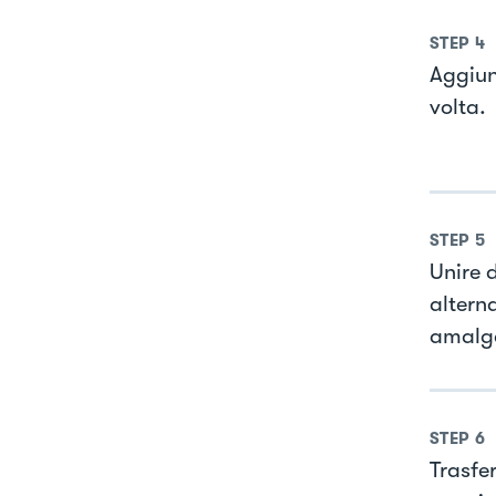
STEP
4
Aggiun
volta.
STEP
5
Unire 
altern
amalg
STEP
6
Trasfe