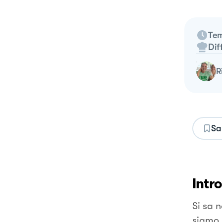
Tem
Dif
Sa
Intr
Si sa n
siamo 