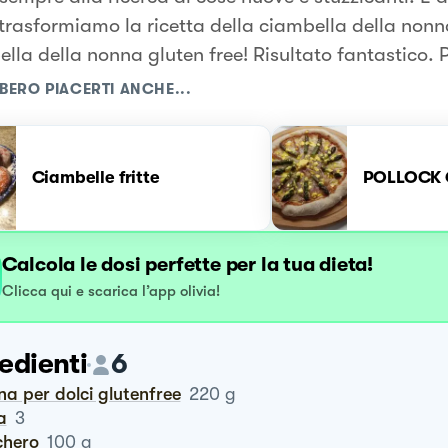
 trasformiamo la ricetta della ciambella della nonn
lla della nonna gluten free! Risultato fantastico. 
BERO PIACERTI ANCHE...
Ciambelle fritte
POLLOCK 
Calcola le dosi perfette per la tua dieta!
Clicca qui e scarica l’app olivia!
edienti
6
ina per dolci glutenfree
220
g
a
3
chero
100
g