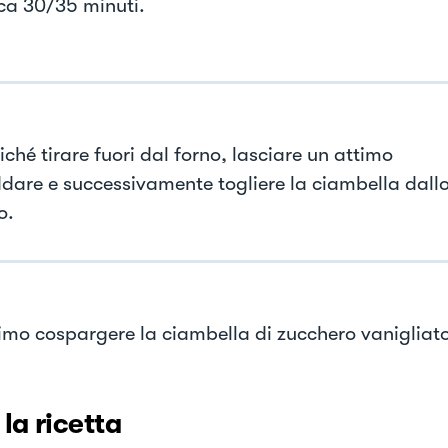
rca 30/35 minuti.
ché tirare fuori dal forno, lasciare un attimo
ddare e successivamente togliere la ciambella dall
o.
timo cospargere la ciambella di zucchero vanigliato
 la ricetta