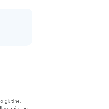
a glutine,
llora mi sono