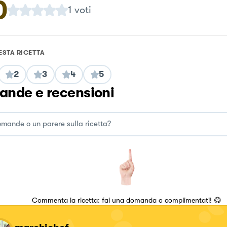
0
1
voti
ESTA RICETTA
2
3
4
5
nde e recensioni
Commenta la ricetta: fai una domanda o complimentati! 😋