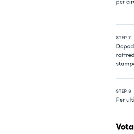
per ci
STEP
7
Dopodi
raffre
stamp
STEP
8
Per ul
Vota