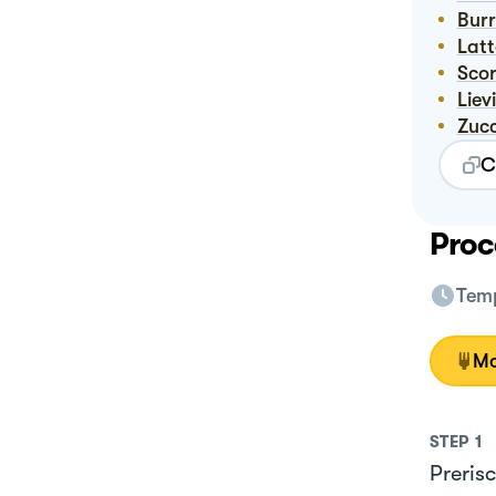
Bur
Lat
Sco
Lie
Zuc
C
Proc
Temp
Mo
STEP
1
Prerisc