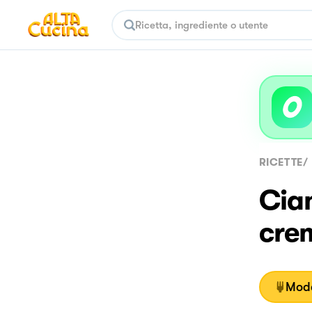
RICETTE
/
Ciam
crem
Moda