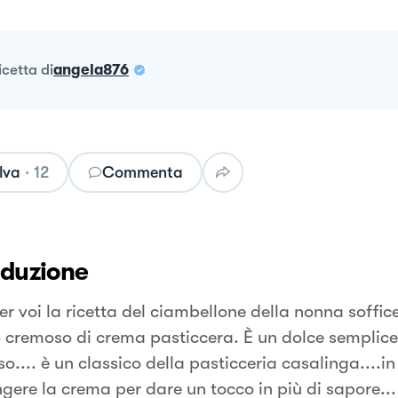
ricetta
di
angela876
lva
·
12
Commenta
oduzione
er voi la ricetta del ciambellone della nonna soffic
o cremoso di crema pasticcera. È un dolce semplice
so.... è un classico della pasticceria casalinga....in
gere la crema per dare un tocco in più di sapore...