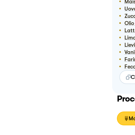
Ma
Uov
Zuc
Oli
Lat
Lim
Lie
Vani
Far
Fec
C
Proc
Mo