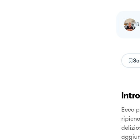
Sa
Intr
Ecco p
ripien
delizio
aggiun