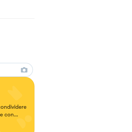
condividere
te con
alato. Mi
uoni anche