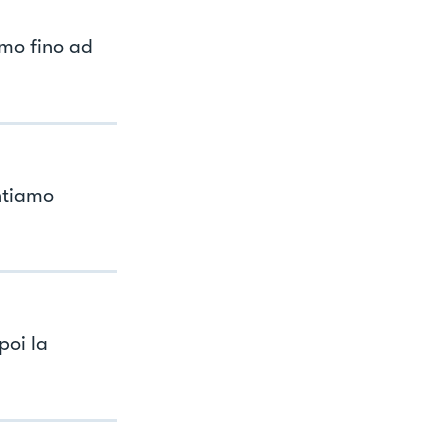
amo fino ad
ontiamo
poi la