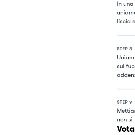
In una
uniamo
liscia 
STEP
8
Uniamo
sul fu
addens
STEP
9
Mettia
non si
Vota