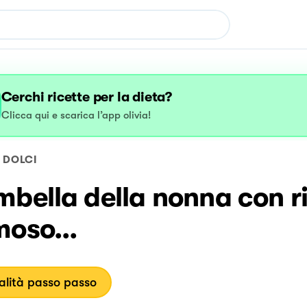
Cerchi ricette per la dieta?
Clicca qui e scarica l’app olivia!
DOLCI
bella della nonna con r
oso...
lità passo passo