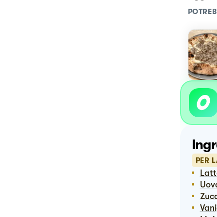
POTREB
Ingr
PER 
Lat
Uov
Zuc
Van