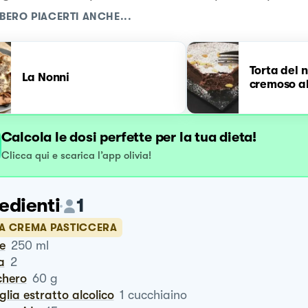
BERO PIACERTI ANCHE...
Torta del 
La Nonni
cremoso al
Calcola le dosi perfette per la tua dieta!
Clicca qui e scarica l’app olivia!
edienti
1
LA CREMA PASTICCERA
te
250
ml
a
2
chero
60
g
iglia estratto alcolico
1
cucchiaino