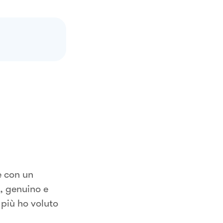
e con un
, genuino e
 più ho voluto