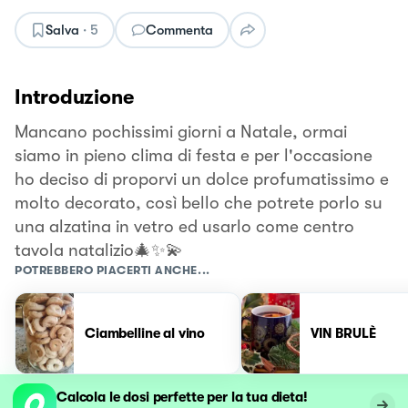
Salva
·
5
Commenta
Introduzione
Mancano pochissimi giorni a Natale, ormai
siamo in pieno clima di festa e per l'occasione
ho deciso di proporvi un dolce profumatissimo e
molto decorato, così bello che potrete porlo su
una alzatina in vetro ed usarlo come centro
tavola natalizio🎄✨💫
POTREBBERO PIACERTI ANCHE...
Ciambelline al vino
VIN BRULÈ
Calcola le dosi perfette per la tua dieta!