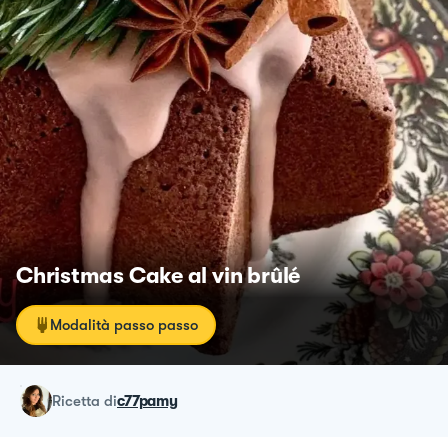
Christmas Cake al vin brûlé
Modalità passo passo
ricetta
di
c77pamy