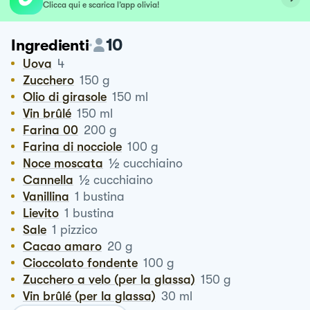
Clicca qui e scarica l’app olivia!
10
Ingredienti
Uova
4
Zucchero
150
g
Olio di girasole
150
ml
Vin brûlé
150
ml
Farina 00
200
g
Farina di nocciole
100
g
½
Noce moscata
cucchiaino
½
Cannella
cucchiaino
Vanillina
1
bustina
Lievito
1
bustina
Sale
1
pizzico
Cacao amaro
20
g
Cioccolato fondente
100
g
Zucchero a velo (per la glassa)
150
g
Vin brûlé (per la glassa)
30
ml