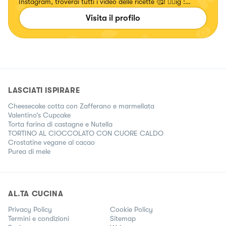
Instagram, troverai tutti i video delle ricette 🥰! 👉🏻ig :
chiara_healthytales
Visita il profilo
LASCIATI ISPIRARE
Cheesecake cotta con Zafferano e marmellata
Valentino’s Cupcake
Torta farina di castagne e Nutella
TORTINO AL CIOCCOLATO CON CUORE CALDO
Crostatine vegane al cacao
Purea di mele
AL.TA CUCINA
Privacy Policy
Cookie Policy
Termini e condizioni
Sitemap