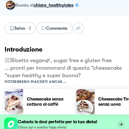
ricetta
di
chiara_healthytales
Salva
·
3
Commenta
Introduzione
👉🏻Ricetta vegan🌿, sugar free e gluten free
….pronti per innamorarvi di questa “cheesecake
“super healthy e super buona?
POTREBBERO PIACERTI ANCHE...
Cheesecake senza
Cheesecake Ti
cottura al caffè
senza uova
Calcola le dosi perfette per la tua dieta!
Clicca qui e scarica l’app olivia!