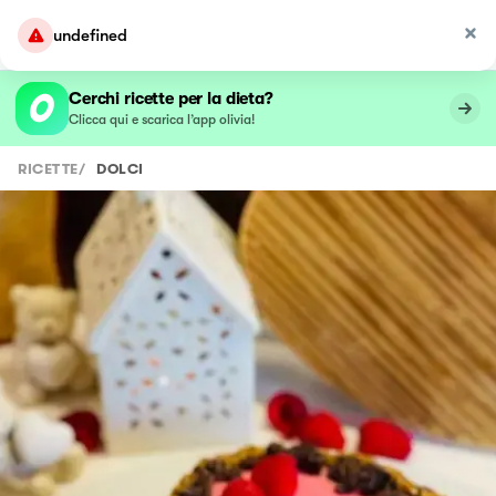
undefined
Cerchi ricette per la dieta?
Clicca qui e scarica l’app olivia!
RICETTE
/
DOLCI