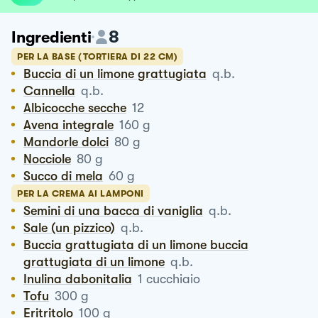
8
Ingredienti
PER LA BASE (TORTIERA DI 22 CM)
Buccia di un limone grattugiata
q.b.
Cannella
q.b.
Albicocche secche
12
Avena integrale
160
g
Mandorle dolci
80
g
Nocciole
80
g
Succo di mela
60
g
PER LA CREMA AI LAMPONI
Semini di una bacca di vaniglia
q.b.
Sale (un pizzico)
q.b.
Buccia grattugiata di un limone buccia
grattugiata di un limone
q.b.
Inulina dabonitalia
1
cucchiaio
Tofu
300
g
Eritritolo
100
g