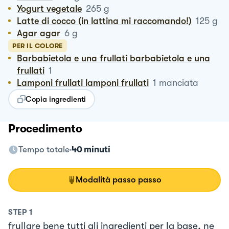
Yogurt vegetale
265
g
Latte di cocco (in lattina mi raccomando!)
125
g
Agar agar
6
g
PER IL COLORE
Barbabietola e una frullati barbabietola e una
frullati
1
Lamponi frullati lamponi frullati
1
manciata
Copia ingredienti
Procedimento
Tempo totale
40 minuti
Modalità passo passo
STEP
1
frullare bene tutti gli ingredienti per la base, ne