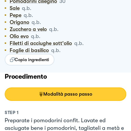
Pomodorini ciliegino
30
Sale
q.b.
Pepe
q.b.
Origano
q.b.
Zucchero a velo
q.b.
Olio evo
q.b.
Filetti di acciughe sott'olio
q.b.
Foglie di basilico
q.b.
Copia ingredienti
Procedimento
Modalità passo passo
STEP
1
Preparate i pomodorini confit. Lavate ed
asciugate bene i pomodorini, tagliateli a metà e