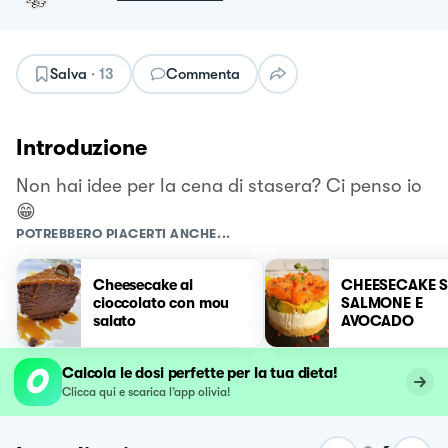
Salva
·
13
Commenta
Introduzione
Non hai idee per la cena di stasera? Ci penso io
😁
POTREBBERO PIACERTI ANCHE...
Cheesecake al
CHEESECAKE S
cioccolato con mou
SALMONE E
salato
AVOCADO
Calcola le dosi perfette per la tua dieta!
Clicca qui e scarica l’app olivia!