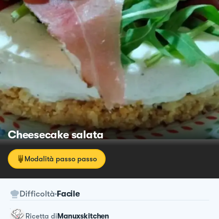
Cheesecake salata
Modalità passo passo
Difficoltà
Facile
ricetta
di
Manuxskitchen