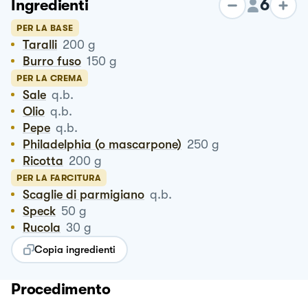
6
Ingredienti
PER LA BASE
Taralli
200
g
Burro fuso
150
g
PER LA CREMA
Sale
q.b.
Olio
q.b.
Pepe
q.b.
Philadelphia (o mascarpone)
250
g
Ricotta
200
g
PER LA FARCITURA
Scaglie di parmigiano
q.b.
Speck
50
g
Rucola
30
g
Copia ingredienti
Procedimento