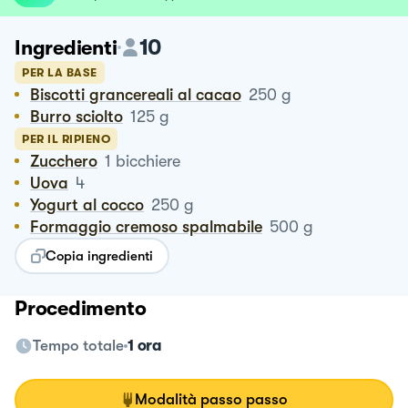
10
Ingredienti
PER LA BASE
Biscotti grancereali al cacao
250
g
Burro sciolto
125
g
PER IL RIPIENO
Zucchero
1
bicchiere
Uova
4
Yogurt al cocco
250
g
Formaggio cremoso spalmabile
500
g
Copia ingredienti
Procedimento
Tempo totale
1 ora
Modalità passo passo