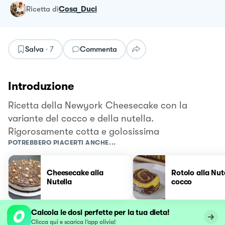
ricetta
di
Cosa_Duci
Salva
·
7
Commenta
Introduzione
Ricetta della Newyork Cheesecake con la
variante del cocco e della nutella.
Rigorosamente cotta e golosissima
POTREBBERO PIACERTI ANCHE...
Cheesecake alla
Rotolo alla Nut
Nutella
cocco
Calcola le dosi perfette per la tua dieta!
Clicca qui e scarica l’app olivia!