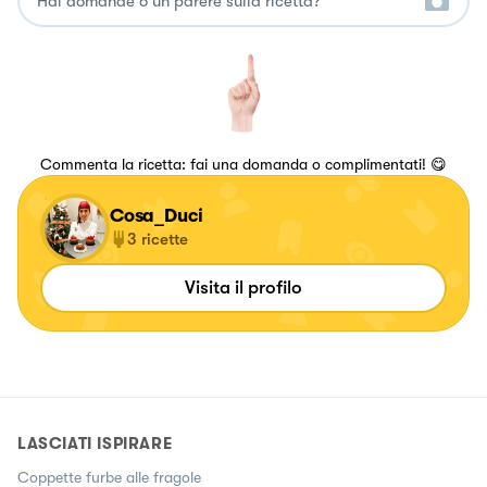
Commenta la ricetta: fai una domanda o complimentati! 😋
Cosa_Duci
3
ricette
Visita il profilo
LASCIATI ISPIRARE
Coppette furbe alle fragole