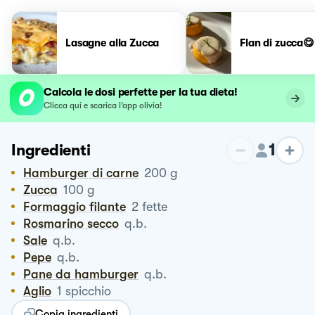
Lasagne alla Zucca
Flan di zucca😋
Calcola le dosi perfette per la tua dieta!
Clicca qui e scarica l’app olivia!
1
Ingredienti
Hamburger di carne
200
g
Zucca
100
g
Formaggio filante
2
fette
Rosmarino secco
q.b.
Sale
q.b.
Pepe
q.b.
Pane da hamburger
q.b.
Aglio
1
spicchio
Copia ingredienti