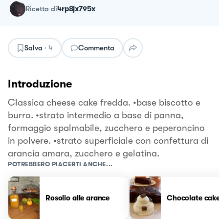
ricetta
di
4rp8jx795x
Salva
·
4
Commenta
Introduzione
Classica cheese cake fredda. •base biscotto e
burro. •strato intermedio a base di panna,
formaggio spalmabile, zucchero e peperoncino
in polvere. •strato superficiale con confettura di
arancia amara, zucchero e gelatina.
POTREBBERO PIACERTI ANCHE...
Rosolio alle arance
Chocolate cak