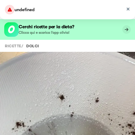
undefined
Cerchi ricette per la dieta?
Clicca qui e scarica l’app olivia!
RICETTE
/
DOLCI