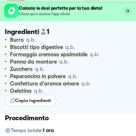
Calcola le dosi perfette per la tua dieta!
Clicca qui e scarica l’app olivia!
1
Ingredienti
Burro
q.b.
Biscotti tipo digestive
q.b.
Formaggio cremoso spalmabile
q.b.
Panna da montare
q.b.
Zucchero
q.b.
Peperoncino in polvere
q.b.
Confettura d’arance amare
q.b.
Gelatina
q.b.
Copia ingredienti
Procedimento
Tempo totale
1 ora