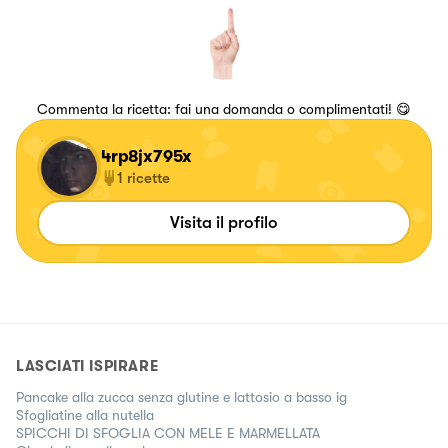
Commenta la ricetta: fai una domanda o complimentati! 😋
4rp8jx795x
1
ricette
Visita il profilo
LASCIATI ISPIRARE
Pancake alla zucca senza glutine e lattosio a basso ig
Sfogliatine alla nutella
SPICCHI DI SFOGLIA CON MELE E MARMELLATA