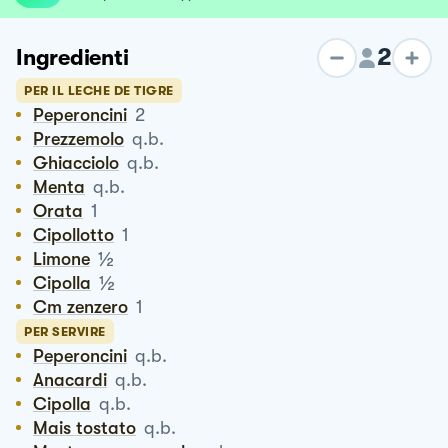
2
Ingredienti
PER IL LECHE DE TIGRE
Peperoncini
2
Prezzemolo
q.b.
Ghiacciolo
q.b.
Menta
q.b.
Orata
1
Cipollotto
1
½
Limone
½
Cipolla
Cm zenzero
1
PER SERVIRE
Peperoncini
q.b.
Anacardi
q.b.
Cipolla
q.b.
Mais tostato
q.b.