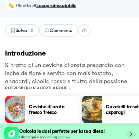
ricetta
di
Lacaprainsaziabile
Salva
·
2
Commenta
Introduzione
Si tratta di un ceviche di orata preparato con
leche de tigre e servito con mais tostato,
anacardi, cipolla rossa e frutto della passione
POTREBBERO PIACERTI ANCHE...
Ceviche di orata
Cavatelli fresch
fresco fresco
asparagi
Calcola le dosi perfette per la tua dieta!
Clicca qui e scarica l’app olivia!