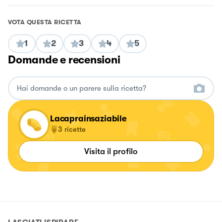
VOTA QUESTA RICETTA
1
2
3
4
5
Domande e recensioni
Lacaprainsaziabile
3
ricette
Visita il profilo