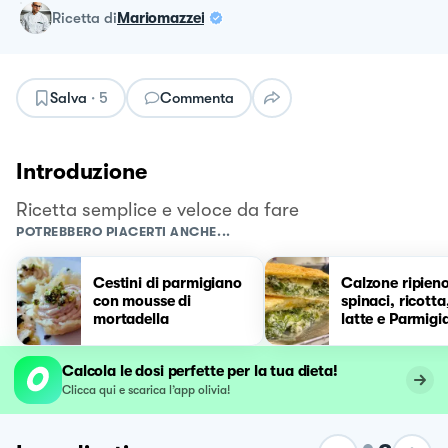
ricetta
di
Mariomazzei
Salva
·
5
Commenta
Introduzione
Ricetta semplice e veloce da fare
POTREBBERO PIACERTI ANCHE...
Cestini di parmigiano
Calzone ripien
con mousse di
spinaci, ricotta,
mortadella
latte e Parmigi
Calcola le dosi perfette per la tua dieta!
Clicca qui e scarica l’app olivia!