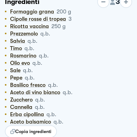
3
Ingredienti
Formaggio grana
200
g
Cipolle rosse di tropea
3
Ricotta vaccina
250
g
Prezzemolo
q.b.
Salvia
q.b.
Timo
q.b.
Rosmarino
q.b.
Olio evo
q.b.
Sale
q.b.
Pepe
q.b.
Basilico fresco
q.b.
Aceto di vino bianco
q.b.
Zucchero
q.b.
Cannella
q.b.
Erba cipollina
q.b.
Aceto balsamico
q.b.
Copia ingredienti