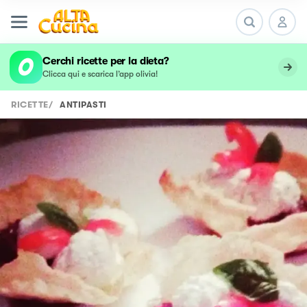
undefined
Cerchi ricette per la dieta?
Clicca qui e scarica l’app olivia!
RICETTE
/
ANTIPASTI