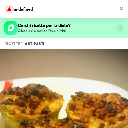
undefined
Cerchi ricette per la dieta?
Clicca qui e scarica l’app olivia!
RICETTE
/
ANTIPASTI