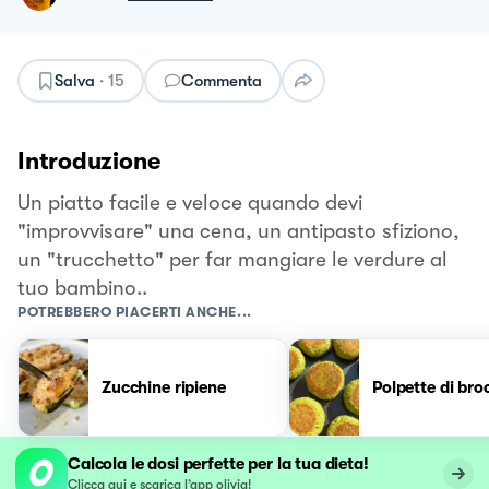
Salva
·
15
Commenta
Introduzione
Un piatto facile e veloce quando devi
"improvvisare" una cena, un antipasto sfiziono,
un "trucchetto" per far mangiare le verdure al
tuo bambino..
POTREBBERO PIACERTI ANCHE...
Zucchine ripiene
Polpette di broc
Calcola le dosi perfette per la tua dieta!
Clicca qui e scarica l’app olivia!