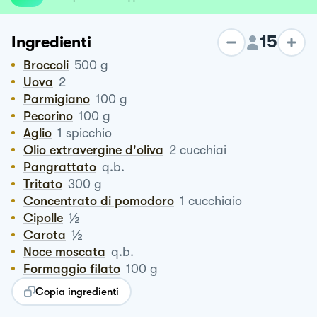
15
Ingredienti
Broccoli
500
g
Uova
2
Parmigiano
100
g
Pecorino
100
g
Aglio
1
spicchio
Olio extravergine d'oliva
2
cucchiai
Pangrattato
q.b.
Tritato
300
g
Concentrato di pomodoro
1
cucchiaio
½
Cipolle
½
Carota
Noce moscata
q.b.
Formaggio filato
100
g
Copia ingredienti