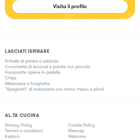
primi piatti e finger food senza glutine per deliziare
Visita il profilo
soprattutto i palati di chi è allergico o intollerante al glutine.
Troverete però anche ricette contenenti glutine ✨ Mi trovi su
ig @ggiadaconti e TikTok @_ggiadaconti
LASCIATI ISPIRARE
Frittelle di patate e salsiccia
Crocchette di broccoli e patate con provola
Focaccette ripiene in padella
Chips
Melanzane a funghetto
“Spaghetti” di melanzane con tonno fresco e pinoli
AL.TA CUCINA
Privacy Policy
Cookie Policy
Termini e condizioni
Sitemap
Esplora
Welcome