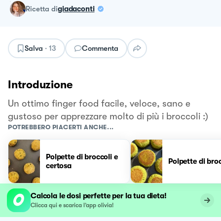
ricetta
di
giadaconti
Salva
·
13
Commenta
Introduzione
Un ottimo finger food facile, veloce, sano e
gustoso per apprezzare molto di più i broccoli :)
POTREBBERO PIACERTI ANCHE...
Polpette di broccoli e
Polpette di broc
certosa
Calcola le dosi perfette per la tua dieta!
Clicca qui e scarica l’app olivia!