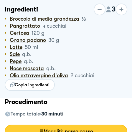
3
Ingredienti
½
Broccolo di media grandezza
Pangrattato
4
cucchiai
Certosa
120
g
Grana padano
30
g
Latte
50
ml
Sale
q.b.
Pepe
q.b.
Noce moscata
q.b.
Olio extravergine d'oliva
2
cucchiai
Copia ingredienti
Procedimento
Tempo totale
30 minuti
Modalità passo passo