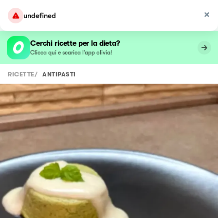
undefined
Cerchi ricette per la dieta?
Clicca qui e scarica l’app olivia!
RICETTE
/
ANTIPASTI