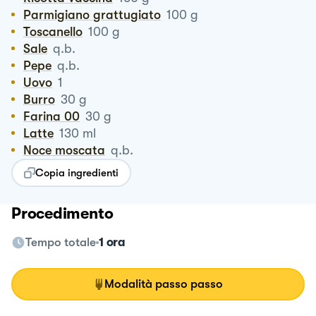
Parmigiano grattugiato
100
g
Toscanello
100
g
Sale
q.b.
Pepe
q.b.
Uovo
1
Burro
30
g
Farina 00
30
g
Latte
130
ml
Noce moscata
q.b.
Copia ingredienti
Procedimento
Tempo totale
1 ora
Modalità passo passo