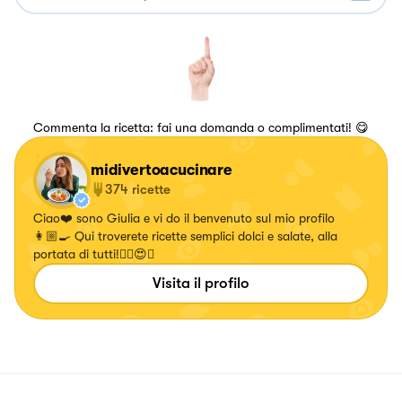
Commenta la ricetta: fai una domanda o complimentati! 😋
midivertoacucinare
374
ricette
Ciao❤️ sono Giulia e vi do il benvenuto sul mio profilo
👩🏼‍🍳 Qui troverete ricette semplici dolci e salate, alla
portata di tutti!✌🏼😍🍝
Visita il profilo