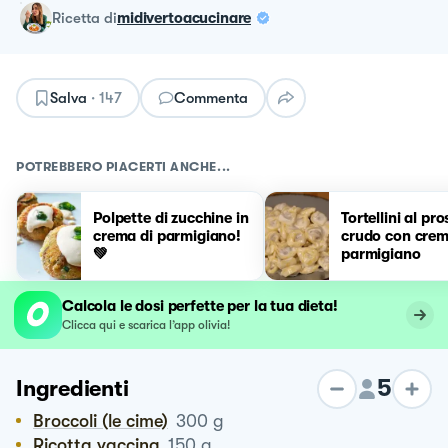
ricetta
di
midivertoacucinare
Salva
·
147
Commenta
POTREBBERO PIACERTI ANCHE...
Polpette di zucchine in
Tortellini al pr
crema di parmigiano!
crudo con crem
💚
parmigiano
Calcola le dosi perfette per la tua dieta!
Clicca qui e scarica l’app olivia!
5
Ingredienti
Broccoli (le cime)
300
g
Ricotta vaccina
150
g