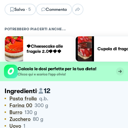
Salva
·
5
Commenta
POTREBBERO PIACERTI ANCHE...
🍓Cheesecake alle
Cupola di frag
fragole 2.0🍓🍓🍓
Calcola le dosi perfette per la tua dieta!
Clicca qui e scarica l’app olivia!
12
Ingredienti
Pasta frolla
q.b.
Farina 00
300
g
Burro
130
g
Zucchero
80
g
Uovo
1