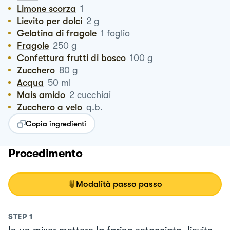
Limone scorza
1
Lievito per dolci
2
g
Gelatina di fragole
1
foglio
Fragole
250
g
Confettura frutti di bosco
100
g
Zucchero
80
g
Acqua
50
ml
Mais amido
2
cucchiai
Zucchero a velo
q.b.
Copia ingredienti
Procedimento
Modalità passo passo
STEP
1