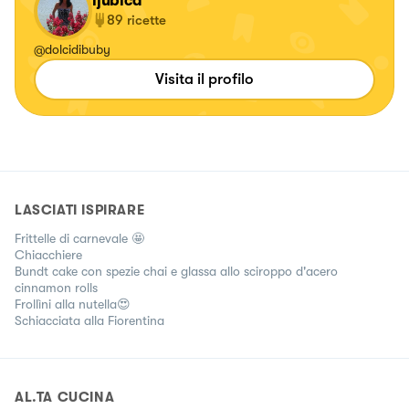
ljubica
89
ricette
@dolcidibuby
Visita il profilo
LASCIATI ISPIRARE
Frittelle di carnevale 🤩
Chiacchiere
Bundt cake con spezie chai e glassa allo sciroppo d'acero
cinnamon rolls
Frollìni alla nutella😍
Schiacciata alla Fiorentina
AL.TA CUCINA